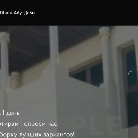
 Dhabi, Абу-Даби
 1 день
ртирам - спроси нас
борку лучших вариантов!