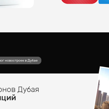
ог новостроек в Дубае
онов Дубая
иций