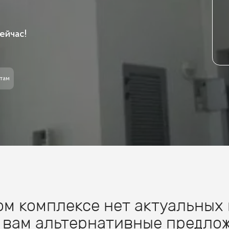
ейчас!
там
м комплексе нет актуальных 
 вам альтернативные предлож