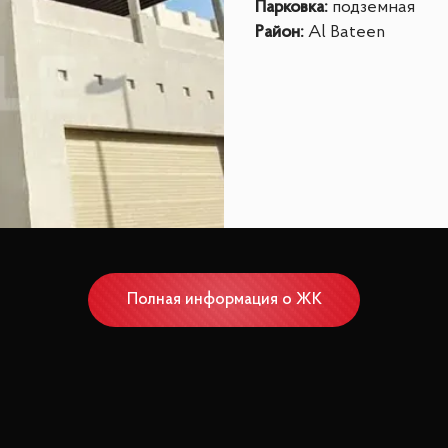
Парковка
:
подземная
Район
:
Al Bateen
Полная информация о ЖК