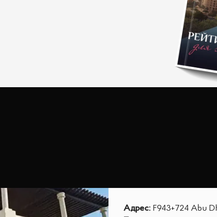
Адрес
:
F943+724 Abu Dh