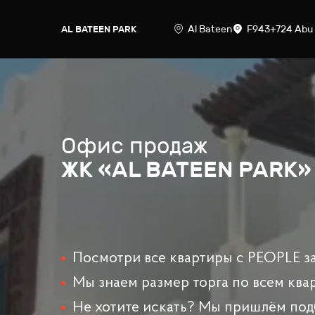
Al Bateen
F943+724 Abu
AL BATEEN PARK
Офис продаж
ЖК «AL BATEEN PARK»
Посмотри все квартиры с PEOPLE за
Мы знаем размер торга по всем ква
Не хотите искать? Мы пришлём под