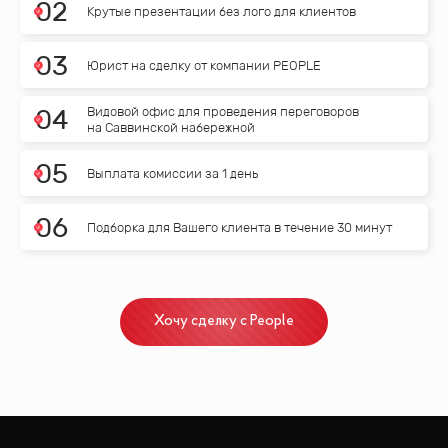
0
2
Крутые презентации без лого для клиентов
0
3
Юрист на сделку от компании PEOPLE
Видовой офис для проведения переговоров
0
4
на Саввинской набережной
0
5
Выплата комиссии за 1 день
0
6
Подборка для Вашего клиента в течение 30 минут
Хочу сделку с People