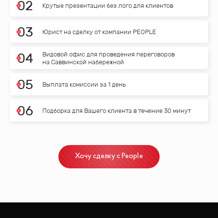
0
2
Крутые презентации без лого для клиентов
0
3
Юрист на сделку от компании PEOPLE
Видовой офис для проведения переговоров
0
4
на Саввинской набережной
0
5
Выплата комиссии за 1 день
0
6
Подборка для Вашего клиента в течение 30 минут
Хочу сделку с People