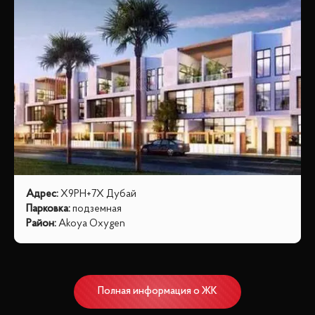
Адрес
:
X9PH+7X Дубай
Парковка
:
подземная
Район
:
Akoya Oxygen
Полная информация о ЖК