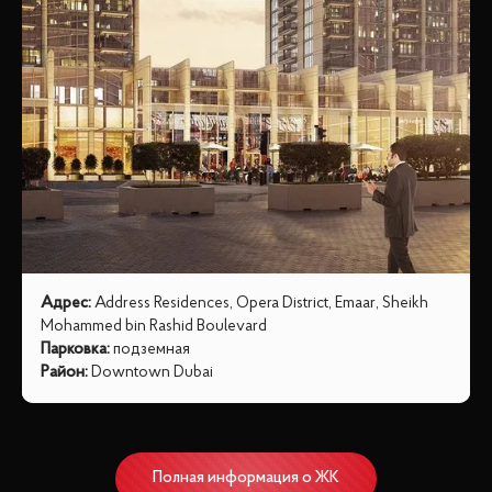
Адрес
:
Address Residences, Opera District, Emaar, Sheikh
Mohammed bin Rashid Boulevard
Парковка
:
подземная
Район
:
Downtown Dubai
Полная информация о ЖК