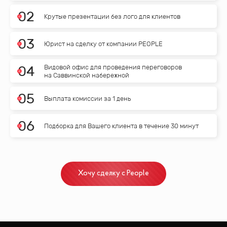
0
2
Крутые презентации без лого для клиентов
0
3
Юрист на сделку от компании PEOPLE
Видовой офис для проведения переговоров
0
4
на Саввинской набережной
0
5
Выплата комиссии за 1 день
0
6
Подборка для Вашего клиента в течение 30 минут
Хочу сделку с People