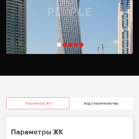
района. В шаговой доступности находятся пляж Marina Beach,
променад Marina Walk, а также знаменитый The Walk JBR с его
ресторанами, кафе, бутиками и магазинами. Любители активного
отдыха оценят близость к клубам Skydive Dubai и Montgomerie Golf
Course.
Cayan Tower не просто дом, а целый мир роскоши и удобств, где
каждый найдет что-то по душе. Этот инновационный шедевр
архитектуры приглашает вас окунуться в жизнь, полную
элегантности и комфорта, в самом центре города будущего —
Дубая.
Параметры ЖК
Ход строительства
Параметры ЖК