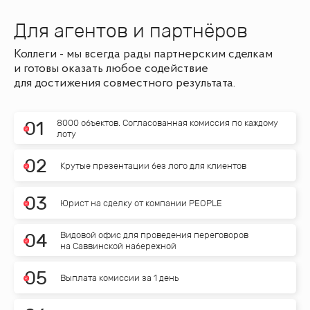
Для агентов и партнёров
Коллеги - мы всегда рады партнерским сделкам
и готовы оказать любое содействие
для достижения совместного результата.
8000 объектов. Согласованная комиссия по каждому
0
1
лоту
0
2
Крутые презентации без лого для клиентов
0
3
Юрист на сделку от компании PEOPLE
Видовой офис для проведения переговоров
0
4
на Саввинской набережной
0
5
Выплата комиссии за 1 день