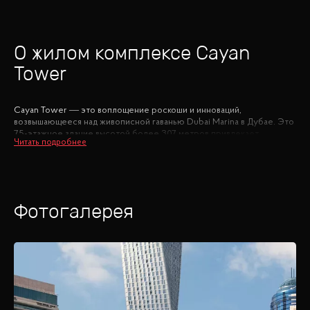
О жилом комплексе
Cayan
Tower
Cayan Tower — это воплощение роскоши и инноваций,
возвышающееся над живописной гаванью Dubai Marina в Дубае. Это
75-этажное здание высотой более 307 метров привлекает
внимание своей уникальной архитектурой, представляя собой
первую в мире башню с динамичной извилистой формой,
поворачивающейся на 90 градусов. Каждый из этажей нежно
поворачивается на 1,2 градуса, создавая впечатление плавного
движения.
Фотогалерея
Проект, завершенный в 2013 году, является гордостью Cayan Group
и предлагает широкий спектр жилья от элегантных студий до
просторных пентхаусов. Здесь найдут свое место те, кто ценит
стиль и комфорт: квартиры с одной, двумя, тремя и четырьмя
спальнями, а также роскошные дуплексы.
Расположенная в самом сердце Дубай Марина, Cayan Tower дарит
своим жителям доступ ко всем прелестям этого престижного