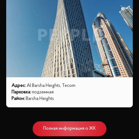
Адрес
:
Al Barsha Heights, Tecom
Парковка
:
подземная
Район
:
Barsha Heights
Полная информация о ЖК