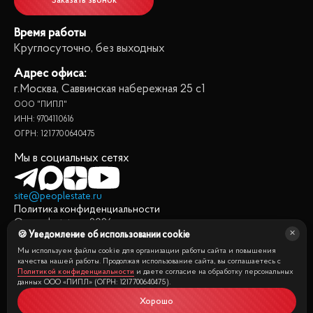
Заказать звонок
Время работы
Круглосуточно, без выходных
Адрес офиса:
г.Москва, Саввинская набережная 25 с1
ООО "ПИПЛ"
ИНН: 9704110616
ОГРН: 1217700640475
Мы в социальных сетях
site@peoplestate.ru
Политика конфиденциальности
© peoplestate.ru
2026
🍪 Уведомление об использовании cookie
Представленная на сайте информация, в т.ч. стоимости
квартир, носит информационный характер и не является
Мы используем файлы cookie для организации работы сайта и повышения
публичной офертой. Условия продажи квартиры могут быть
качества нашей работы. Продолжая использование сайта, вы соглашаетесь с
Политикой конфиденциальности
и даете согласие на обработку персональных
изменены собственником без уведомления.
данных ООО «ПИПЛ» (ОГРН: 1217700640475).
Хорошо