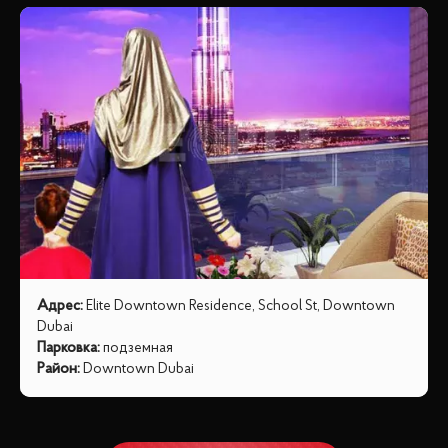
Адрес
:
Elite Downtown Residence, School St, Downtown
Dubai
Парковка
:
подземная
Район
:
Downtown Dubai