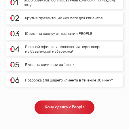
8000 объектов. Согласованная комиссия по каждому
0
1
лоту
0
2
Крутые презентации без лого для клиентов
0
3
Юрист на сделку от компании PEOPLE
Видовой офис для проведения переговоров
0
4
на Саввинской набережной
0
5
Выплата комиссии за 1 день
0
6
Подборка для Вашего клиента в течение 30 минут
Хочу сделку с People