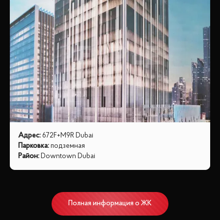
Адрес
:
672F+M9R Dubai
Парковка
:
подземная
Район
:
Downtown Dubai
Полная информация о ЖК