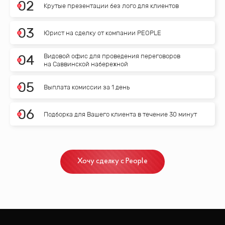
0
2
Крутые презентации без лого для клиентов
0
3
Юрист на сделку от компании PEOPLE
Видовой офис для проведения переговоров
0
4
на Саввинской набережной
0
5
Выплата комиссии за 1 день
0
6
Подборка для Вашего клиента в течение 30 минут
Хочу сделку с People