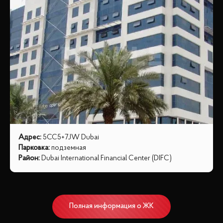
Адрес
:
5CC5+7JW Dubai
Парковка
:
подземная
Район
:
Dubai International Financial Center (DIFC)
Полная информация о ЖК