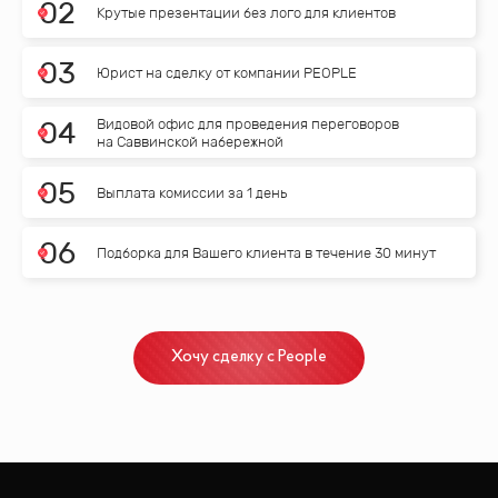
0
2
Крутые презентации без лого для клиентов
0
3
Юрист на сделку от компании PEOPLE
Видовой офис для проведения переговоров
0
4
на Саввинской набережной
0
5
Выплата комиссии за 1 день
0
6
Подборка для Вашего клиента в течение 30 минут
Хочу сделку с People