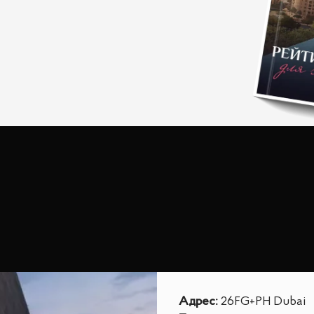
Адрес
:
26FG+PH Dubai