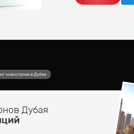
ог новостроек в Дубае
онов Дубая
иций