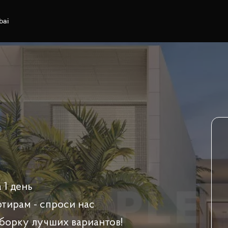
bai
 1 день
ртирам - спроси нас
борку лучших вариантов!