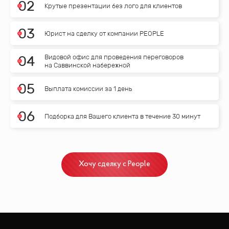
0
2
Крутые презентации без лого для клиентов
0
3
Юрист на сделку от компании PEOPLE
Видовой офис для проведения переговоров
0
4
на Саввинской набережной
0
5
Выплата комиссии за 1 день
0
6
Подборка для Вашего клиента в течение 30 минут
Хочу сделку с People