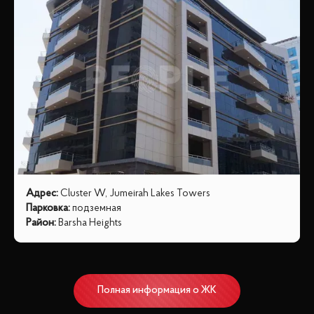
Адрес
:
Cluster W, Jumeirah Lakes Towers
Парковка
:
подземная
Район
:
Barsha Heights
Полная информация о ЖК