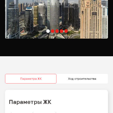
также развлекательные заведения и ночные клубы Dubai Marina.
MBL Royal расположен в кластере K Jumeirah Lakes Towers,
окружённом тремя искусственными озёрами. Соседние районы
включают Джумейра-Хайтс, Медоуз-2, Дубай Марина и острова
Джумейра. Близость к улицам First Al Khail и Sheikh Zayed Road
обеспечивает удобный доступ к основным
достопримечательностям города.
Всего в 10 минутах ходьбы от комплекса находятся свадебный бутик
Vanila, танцевальный центр Tempo, супермаркеты Al Maya-JLT N и In
N Out, оздоровительный центр Align Pilates DMCC и
разнообразные рестораны. Крупный бизнес-центр Almas Tower
расположен менее чем в 15 минутах ходьбы.
Полностью меблированные апартаменты MBL Royal, 80% которых
имеют вид на озеро, идеально подходят для одиноких, пар и
небольших семей. Уникальное расположение комплекса вблизи
Параметры ЖК
Ход строительства
зоны свободной торговли DMCC и Дубай Марины делает его
особенно привлекательным. Это один из последних
незавершённых проектов в районе JLT, предлагающий жильё
высочайшего класса тем, кто ценит комфорт и престиж.
Параметры ЖК