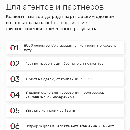
Для агентов и партнёров
Коллеги - мы всегда рады партнерским сделкам
и готовы оказать любое содействие
для достижения совместного результата.
8000 объектов. Согласованная комиссия по каждому
0
1
лоту
0
2
Крутые презентации без лого для клиентов
0
3
Юрист на сделку от компании PEOPLE
Видовой офис для проведения переговоров
0
4
на Саввинской набережной
0
5
Выплата комиссии за 1 день
0
6
Подборка для Вашего клиента в течение 30 минут