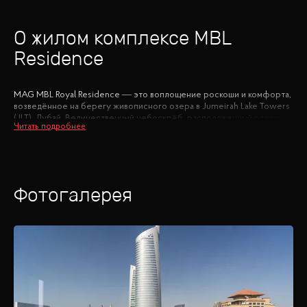
О жилом комплексе
MBL
Residence
MAG MBL Royal Residence — это воплощение роскоши и комфорта,
возведённое на берегу живописного озера в Jumeirah Lake Towers
(JLT), Дубай. Величественный небоскрёб, расположенный рядом с
Sheikh Zayed Road и парком, предлагает исключительное жильё в
окружении развитой инфраструктуры.
Этот архитектурный шедевр включает 472 роскошных апартамента,
от ультра-стильных студий до просторных квартир с одной, двумя и
Фотогалерея
тремя спальнями. Из окон открываются захватывающие виды на
залив и городской пейзаж Дубая. Внутри комплекса вас ждут
удобства мирового класса: просторное лобби, услуги консьержа,
живописный бассейн, современный спа и фитнес-центр, зона
барбекю, рестораны и бары, детская площадка, круглосуточная
охрана и подземный паркинг.
JLT — это район с потрясающей инфраструктурой, включающий 5
отелей, 3 университета, супермаркеты, медицинские центры, парки
и беговые дорожки. В непосредственной близости находятся
популярные торговые центры Dubai Marina Mall и Ibn Battuta Mall, а