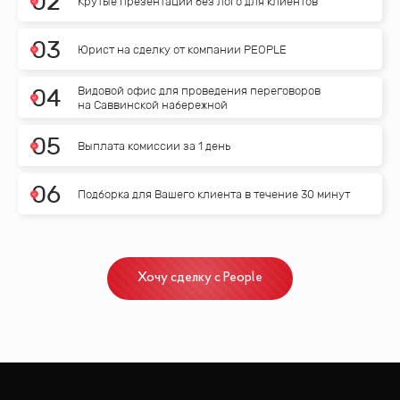
0
2
Крутые презентации без лого для клиентов
0
3
Юрист на сделку от компании PEOPLE
Видовой офис для проведения переговоров
0
4
на Саввинской набережной
0
5
Выплата комиссии за 1 день
0
6
Подборка для Вашего клиента в течение 30 минут
Хочу сделку с People