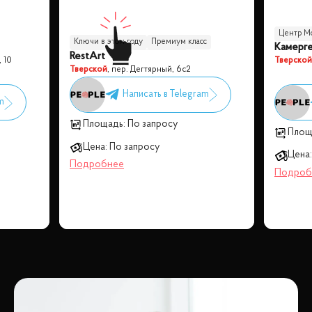
Центр М
Ключи в этом году
Премиум класс
Камерге
RestArt
Центр Москвы
Бизнес класс
, 10
Тверской
Тверской
,
пер. Дегтярный, 6с2
Площадь:
По запросу
Площ
Цена:
По запросу
Цена: