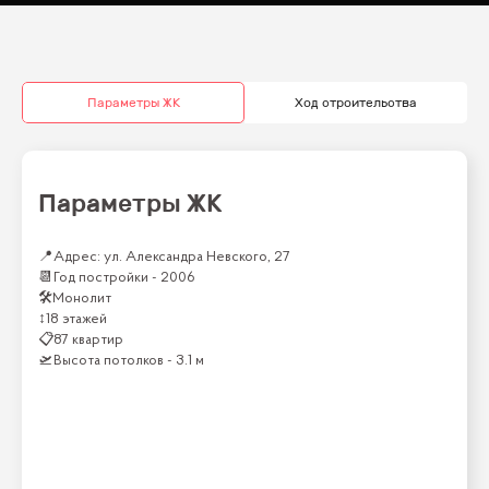
Параметры ЖК
Ход строительства
Параметры ЖК
📍
Адрес: ул. Александра Невского, 27
📆
Год постройки -
2006
🛠
Монолит
↕
18 этажей
📋
87 квартир
🛫
Высота потолков -
3.1 м