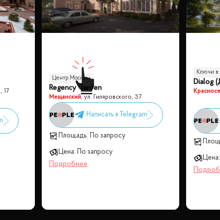
Ключи в 
Центр Москвы
Dialog (
Regency Garden
, 17
Красносе
Мещанский
,
ул. Гиляровского, 37
Площадь:
По запросу
Площ
Цена:
По запросу
Цена: