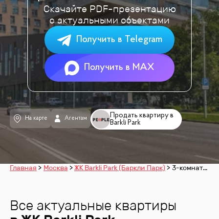
Скачайте PDF-презентацию
с актуальными объектами
Получить в Telegram
Получить в MAX
Продать квартиру в
На карте
Агентам
Barkli Park
Главная
Москва
ЖК Barkli Park (Баркли Парк)
3-комнатные
Все актуальные квартиры