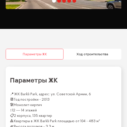
Параметры ЖК
Ход строительства
Параметры ЖК
📍
ЖК Barkli Park, адрес: ул. Советской Армии, 6
📆
Год постройки -
2013
🛠
Монолит-кирпич
↕
12 — 14 этажей
📋
2 корпуса, 135 квартир
🔺
Квартиры
в ЖК
Barkli Park
площадью от
104 - 483 м²
🛫
Высота потолков -
3.3 м