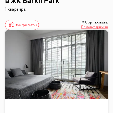
в ЖК
Barkli Park
1 квартира
Сортировать:
Все фильтры
По популярности