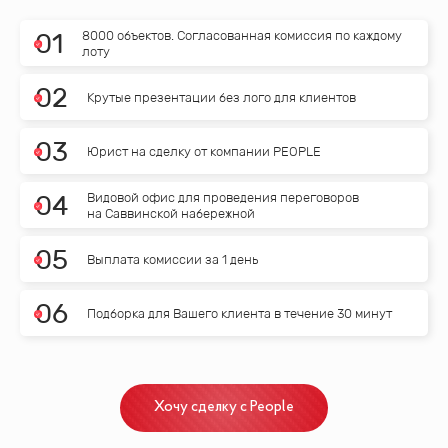
8000 объектов. Согласованная комиссия по каждому
0
1
лоту
0
2
Крутые презентации без лого для клиентов
0
3
Юрист на сделку от компании PEOPLE
Видовой офис для проведения переговоров
0
4
на Саввинской набережной
0
5
Выплата комиссии за 1 день
0
6
Подборка для Вашего клиента в течение 30 минут
Хочу сделку с People