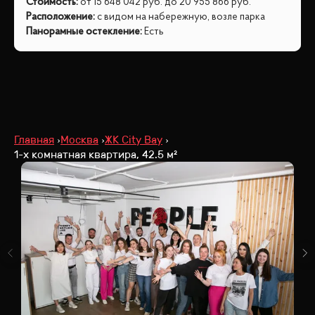
Стоимость
:
от
15 648 042
руб.
до
20 955 866
руб.
Расположение
:
с видом на набережную, возле парка
Панорамные остекление
:
Есть
Главная
Москва
ЖК City Bay
1-х комнатная квартира, 42.5 м²