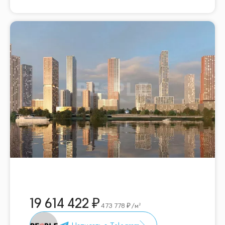
19 614 422
473 778
/м²