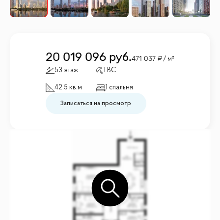
20 019 096
руб.
471 037
/ м²
53 этаж
TBC
42.5 кв.м
1 спальня
Записаться на просмотр