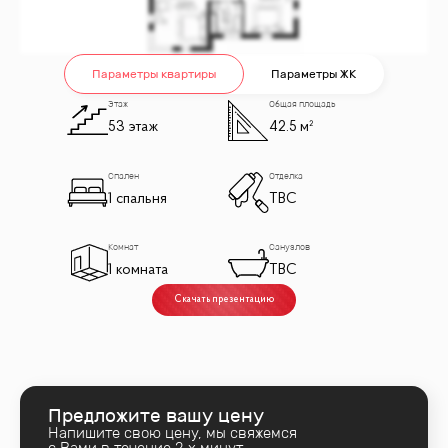
Параметры квартиры
Параметры ЖК
Этаж
Общая площадь
53 этаж
42.5 м²
Спален
Отделка
1 спальня
TBC
Комнат
Санузлов
1 комната
TBC
Скачать презентацию
Предложите вашу цену
Напишите свою цену, мы свяжемся
с Вами в течение 2‑х минут