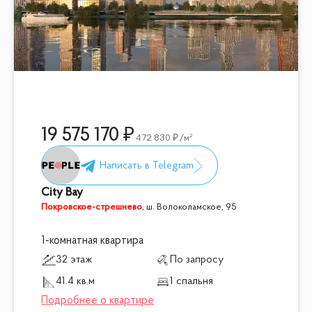
19 575 170
472 830
/м²
City Bay
Покровское-стрешнево
,
ш. Волоколамское, 95
1-комнатная квартира
32 этаж
По запросу
41.4 кв.м
1 спальня