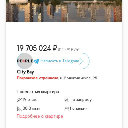
19 705 024
514 491
/м²
City Bay
Покровское-стрешнево
,
ш. Волоколамское, 95
1-комнатная квартира
19 этаж
По запросу
38.3 кв.м
1 спальня