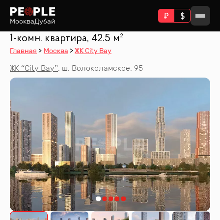
Москва
Дубай
1-комн. квартира, 42.5 м²
Главная
Москва
ЖК City Bay
ЖК “
City Bay
”
,
ш. Волоколамское, 95