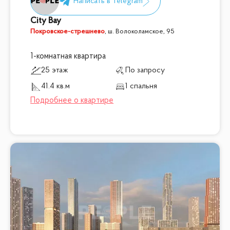
City Bay
Покровское-стрешнево
,
ш. Волоколамское, 95
1-комнатная квартира
25 этаж
По запросу
41.4 кв.м
1 спальня