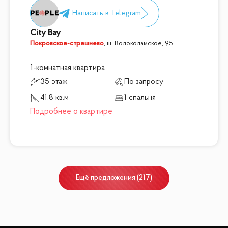
City Bay
Покровское-стрешнево
,
ш. Волоколамское, 95
1-комнатная квартира
35 этаж
По запросу
41.8 кв.м
1 спальня
Ещё
предложения
(
217
)