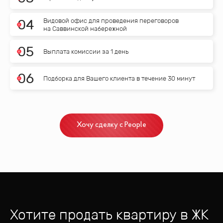
Видовой офис для проведения переговоров
0
4
на Саввинской набережной
0
5
Выплата комиссии за 1 день
0
6
Подборка для Вашего клиента в течение 30 минут
Хочу сделку с People
Хотите продать квартиру
в ЖК