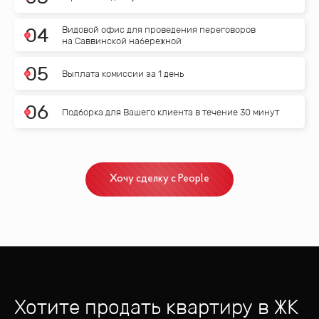
Видовой офис для проведения переговоров
0
4
на Саввинской набережной
0
5
Выплата комиссии за 1 день
0
6
Подборка для Вашего клиента в течение 30 минут
Хочу сделку с People
Хотите продать квартиру
в ЖК