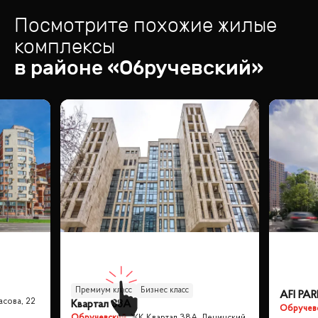
Посмотрите похожие жилые
комплексы
в районе «
Обручевский
»
Премиум класс
Бизнес класс
AFI PAR
асова, 22
Квартал 38А
Обручев
Обручевский
,
ЖК Квартал 38А, Ленинский