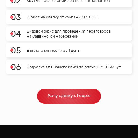
0
2
Крутые презентации без лого для клиентов
0
3
Юрист на сделку от компании PEOPLE
Видовой офис для проведения переговоров
0
4
на Саввинской набережной
0
5
Выплата комиссии за 1 день
0
6
Подборка для Вашего клиента в течение 30 минут
Хочу сделку с People