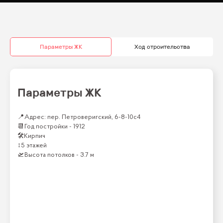
Параметры ЖК
Ход строительства
Параметры ЖК
📍
Адрес: пер. Петроверигский, 6-8-10с4
📆
Год постройки -
1912
🛠
Кирпич
↕
5 этажей
🛫
Высота потолков -
3.7 м