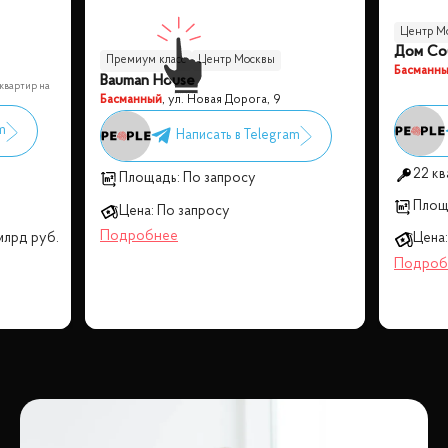
Центр М
Дом Со
Премиум класс
Центр Москвы
Басманн
Bauman House
Бизнес класс
квартир на
Басманный
,
ул. Новая Дорога, 9
22 к
Площадь:
По запросу
Площ
Цена:
По запросу
млрд
руб.
Цена: