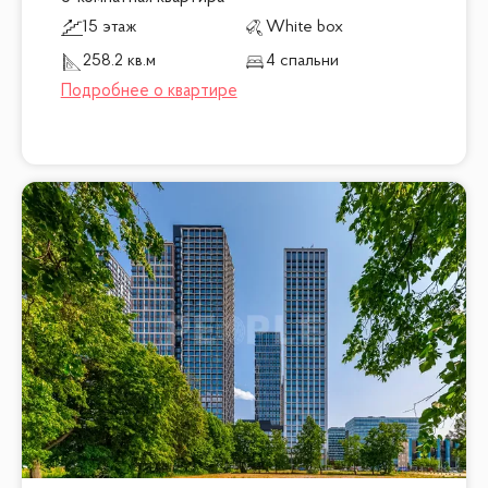
15 этаж
White box
258.2 кв.м
4 спальни