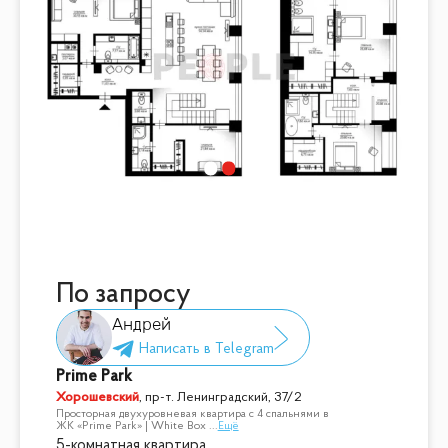
По запросу
Андрей
Prime Park
Хорошевский
,
пр-т. Ленинградский, 37/2
Просторная двухуровневая квартира с 4 спальнями в
ЖК «Prime Park» | White Box
...
Ещё
5-комнатная квартира