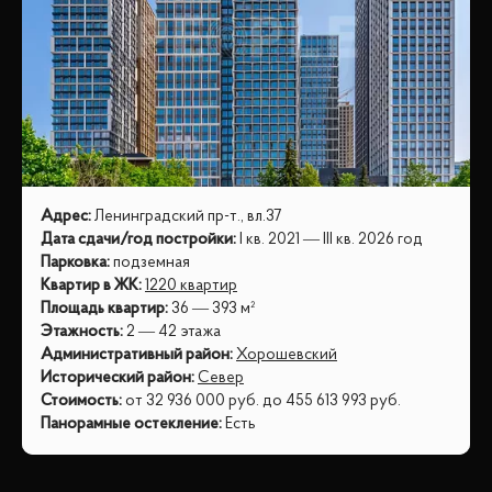
Адрес
:
Ленинградский пр-т., вл.37
Дата сдачи/год постройки
:
I кв. 2021 — III кв. 2026 год
Парковка
:
подземная
Квартир в ЖК
:
1220 квартир
Площадь квартир
:
36 — 393 м²
Этажность
:
2 — 42 этажа
Административный район
:
Хорошевский
Исторический район
:
Север
Стоимость
:
от
32 936 000
руб.
до
455 613 993
руб.
Панорамные остекление
:
Есть