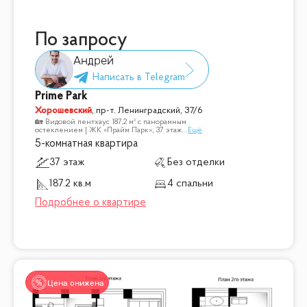
По запросу
Андрей
Prime Park
Хорошевский
,
пр-т. Ленинградский, 37/6
🏡 Видовой пентхаус 187,2 м² с панорамным
остеклением | ЖК «Прайм Парк», 37 этаж
...
Ещё
5-комнатная квартира
37 этаж
Без отделки
187.2 кв.м
4 спальни
Цена снижена