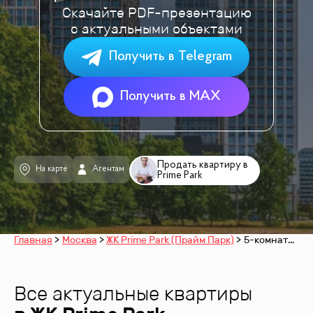
Скачайте PDF-презентацию
с актуальными объектами
Получить в Telegram
Получить в MAX
Продать квартиру в
На карте
Агентам
Prime Park
Главная
Москва
ЖК Prime Park (Прайм Парк)
5-комнатные
Все актуальные квартиры