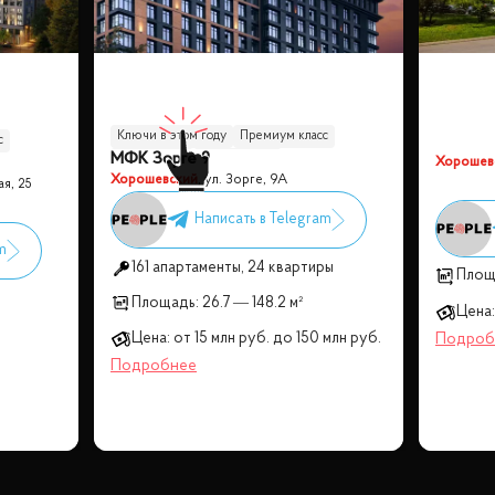
Ключи в этом году
Премиум класс
с
МФК Зорге 9
Возле парка
Бизнес класс
Хорошев
Хорошевский
,
ул. Зорге, 9А
ая, 25
161 апартаменты, 24 квартиры
Площ
Площадь:
26.7 — 148.2 м²
Цена:
Цена:
от
15 млн
руб.
до
150 млн
руб.