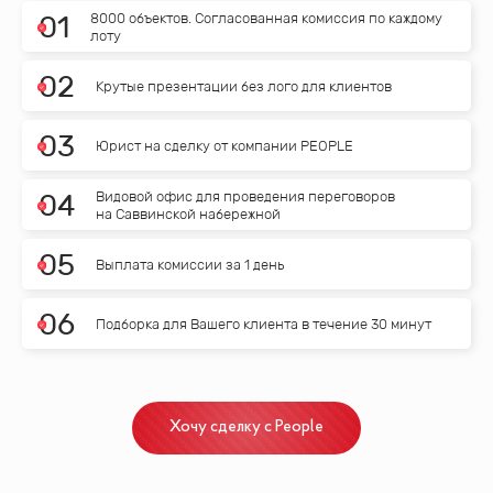
8000 объектов. Согласованная комиссия по каждому
0
1
лоту
0
2
Крутые презентации без лого для клиентов
0
3
Юрист на сделку от компании PEOPLE
Видовой офис для проведения переговоров
0
4
на Саввинской набережной
0
5
Выплата комиссии за 1 день
0
6
Подборка для Вашего клиента в течение 30 минут
Хочу сделку с People