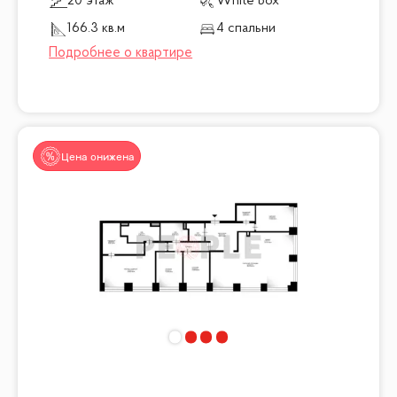
20 этаж
White box
166.3 кв.м
4 спальни
Цена снижена