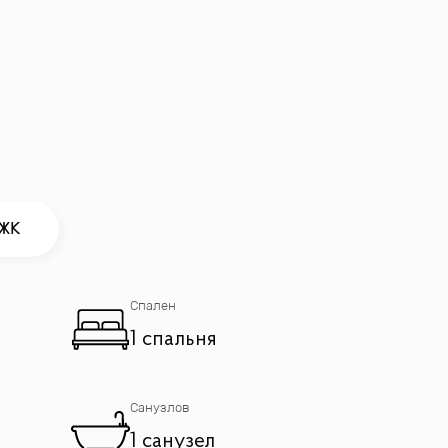
а станет идеальным выбором для ценящих
 ЖК
й.
Спален
1 спальня
Санузлов
1 санузел