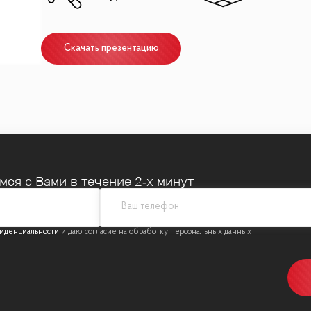
Скачать презентацию
в состав которого входят девять корпусов: приватная
емся
с Вами в течение 2‑х минут
ком. Просторная входная группа с зоной ожидани
дынское поле и Чапаевский парк, а также близко ра
иденциальности
чает в себя: два детских сада, школу, фитнес-клуб