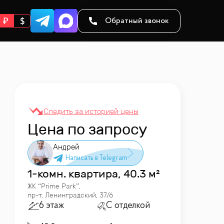
Обратный звонок
Цена по запросу
Андрей
1-комн. квартира, 40.3 м²
ЖК “
Prime Park
”
,
пр-т. Ленинградский, 37/6
6 этаж
С отделкой