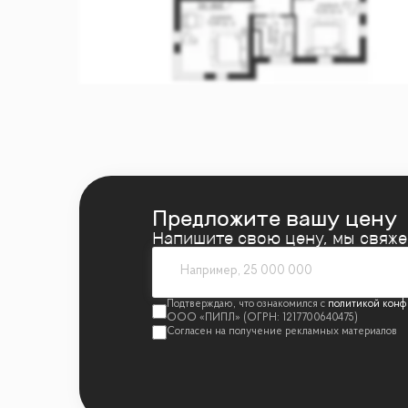
✔️ Ванная комната
УСЛОВИЯ СДЕЛКИ:
✅ Прямая продажа
✅ Быстрый выход на сделку
✅ Все документы готовы
О ЖК «Prime Park»:
Предложите вашу цену
Prime Park - это квартал премиум-класса, 
Напишите свою цену, мы свяж
игровыми площадками и ландшафтным пар
Комплекс окружен парками, такими как Хо
политикой конф
аренам.
ИНФРАСТРУКТУРА:
Собственная инфраструктура квартала вклю