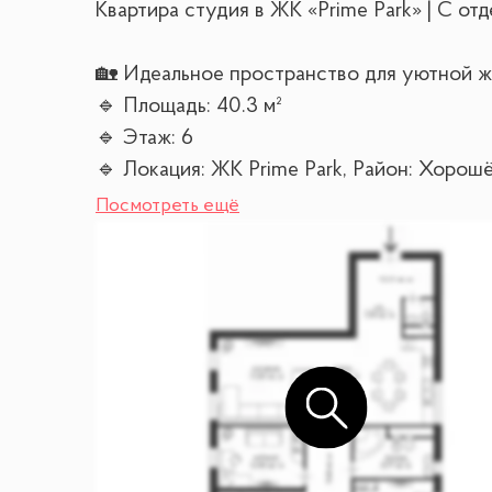
Квартира студия в ЖК «Prime Park» | С отд
🏡 Идеальное пространство для уютной ж
🔹 Площадь: 40.3 м²
🔹 Этаж: 6
🔹 Локация: ЖК Prime Park, Район: Хорош
Посмотреть ещё
Квартира в одном из самых востребованны
комфорт, пространство и благоприятное р
ФУНКЦИОНАЛЬНАЯ ПЛАНИРОВКА:
Первый уровень:
✔️ Кухня-гостиная
✔️ Спальня
✔️ Гардеробная