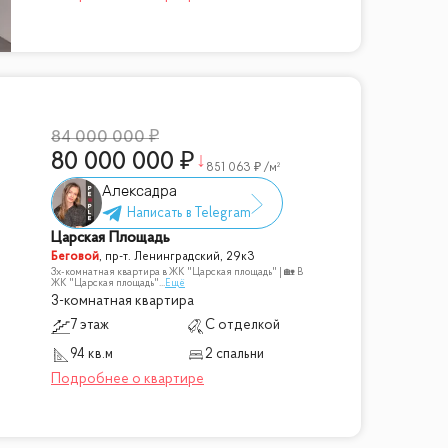
84 000 000
80 000 000
851 063
/м²
Алексадра
Царская Площадь
Беговой
,
пр-т. Ленинградский, 29к3
3х-комнатная квартира в ЖК "Царская площадь" | 🏡 В
ЖК "Царская площадь"
...
Ещё
3-комнатная квартира
7 этаж
С отделкой
94 кв.м
2 спальни