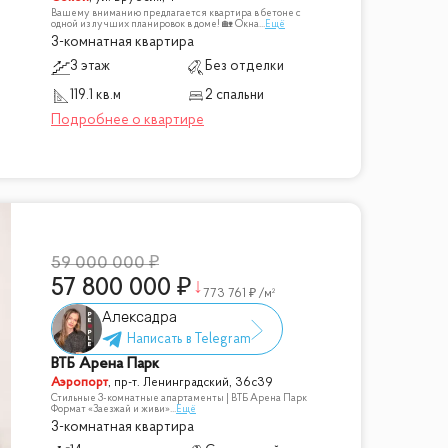
Вашему вниманию предлагается квартира в бетоне с
одной из лучших планировок в доме! 🏡 Окна
...
Ещё
3-комнатная квартира
3 этаж
Без отделки
119.1 кв.м
2 спальни
59 000 000
57 800 000
773 761
/м²
Алексадра
ВТБ Арена Парк
Аэропорт
,
пр-т. Ленинградский, 36с39
Стильные 3-комнатные апартаменты | ВТБ Арена Парк
Формат «Заезжай и живи»
...
Ещё
3-комнатная квартира