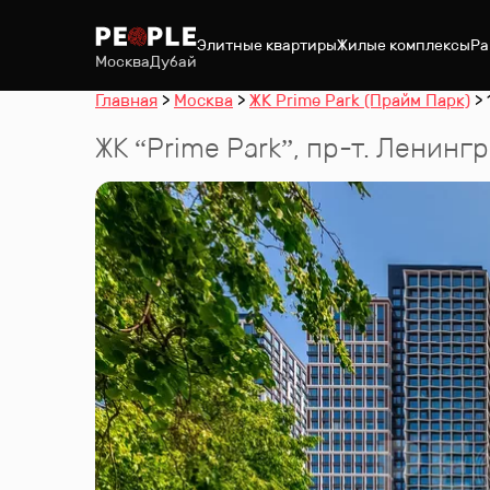
Элитные квартиры
Жилые комплексы
Ра
Москва
Дубай
Главная
Москва
ЖК Prime Park (Прайм Парк)
ЖК “
Prime Park
”
,
пр-т. Ленингр