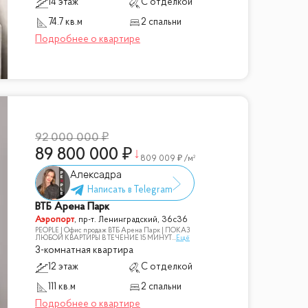
14 этаж
С отделкой
74.7 кв.м
2 спальни
92 000 000
89 800 000
809 009
/м²
Алексадра
ВТБ Арена Парк
Аэропорт
,
пр-т. Ленинградский, 36с36
PEOPLE | Офис продаж ВТБ Арена Парк | ПОКАЗ
ЛЮБОЙ КВАРТИРЫ В ТЕЧЕНИЕ 15 МИНУТ
...
Ещё
3-комнатная квартира
12 этаж
С отделкой
111 кв.м
2 спальни