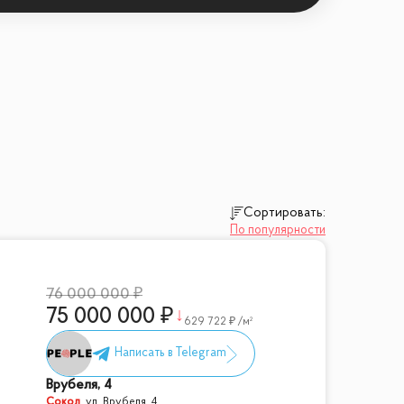
ьница 24, крупнейший ТРЦ Москвы
ьный дом авиации и космонавтики,
 20 минут до офисов Москва-Сити, 9
Сортировать:
По популярности
76 000 000
75 000 000
629 722
/м²
Врубеля, 4
Сокол
,
ул. Врубеля, 4