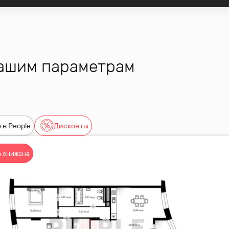
лы, гимназия, Больница им. Боткина, городская бол
дворцы спорта, Петровский путевой дворец, Централ
вашим параметрам
метро: Динамо, Аэропорт, ЦСКА и Петровский Парк.
порта, а также простой и быстрый доступ к ТТК.
 в People
Дисконты
 снижена
дробности и записаться на просмотр!