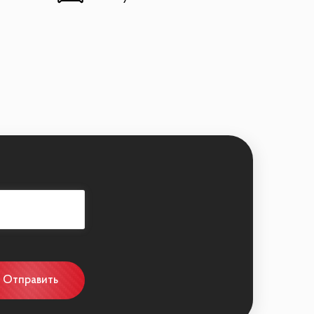
 территория с фонтанами, детскими
я и круглосуточный КОНСЬЕРЖ-СЕРВИС.
сположен к ТЦ «Авиапарк» и спортивным
Отправить
 с бассейном, супермаркет. В пешей