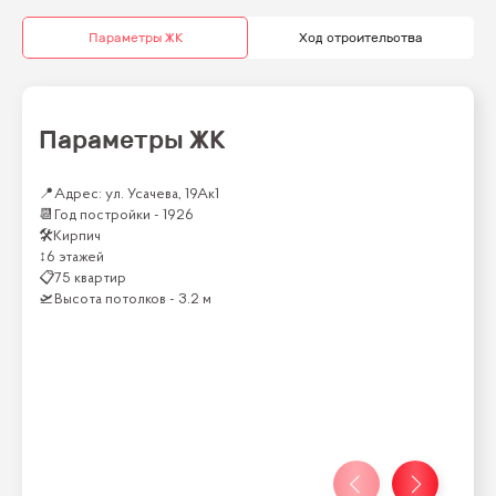
Параметры ЖК
Ход строительства
Параметры ЖК
📍
Адрес: ул. Усачева, 19Ак1
📆
Год постройки -
1926
🛠
Кирпич
↕
6 этажей
📋
75 квартир
🛫
Высота потолков -
3.2 м