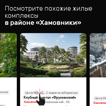
Посмотрите похожие жилые
комплексы
в районе «
Хамовники
»
режную
Центр Москвы
С видом на набережную
Клубный квартал «Фрунзенский»
Центр М
Хамовники
,
Фрунзенская наб., 30,
Хамовни
 дом с