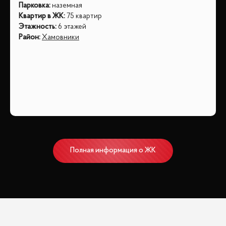
Парковка
:
наземная
Квартир в ЖК
:
75 квартир
Этажность
:
6 этажей
Район
:
Хамовники
Полная информация о ЖК