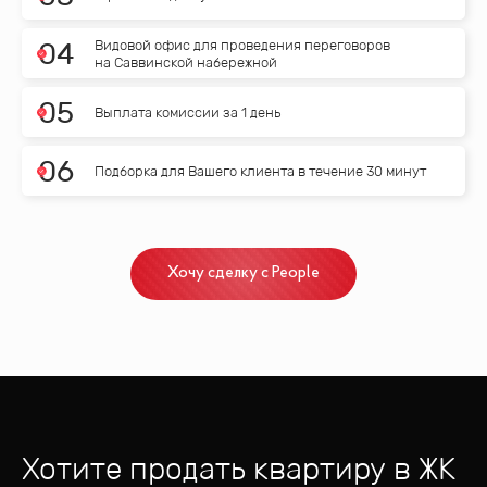
Видовой офис для проведения переговоров
0
4
на Саввинской набережной
0
5
Выплата комиссии за 1 день
0
6
Подборка для Вашего клиента в течение 30 минут
Хочу сделку с People
Хотите продать квартиру
в ЖК