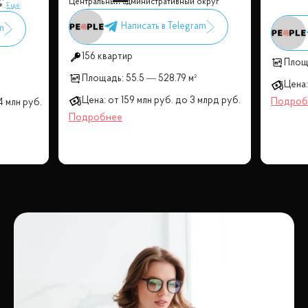
Центральный административный округ
️
...
Ещё
156 квартир
Площ
Площадь:
55.5 — 528.79 м²
Цена:
Цена:
от
159 млн
руб.
до
3 млрд
руб.
4 млн
руб.