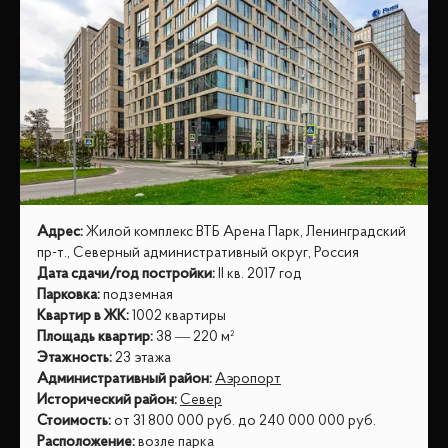
Адрес
:
Жилой комплекс ВТБ Арена Парк, Ленинградский
пр-т., Северный административный округ, Россия
Дата сдачи/год постройки
:
II кв. 2017 год
Парковка
:
подземная
Квартир в ЖК
:
1002 квартиры
Площадь квартир
:
38 — 220 м²
Этажность
:
23 этажа
Административный район
:
Аэропорт
Исторический район
:
Север
Стоимость
:
от
31 800 000
руб.
до
240 000 000
руб.
Расположение
:
возле парка