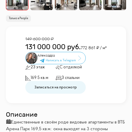
Только в People
149 600 000
131 000 000
руб.
772 861
/ м²
Алексадра
23 этаж
С отделкой
169.5 кв.м
3 спальни
Записаться на просмотр
Описание
🏙Единственные в своём роде видовые апартаменты в ВТБ
Арена Парк 169,5 кв.м.: окна выходят на 3 стороны