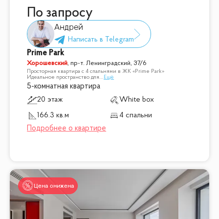
По запросу
Андрей
Prime Park
Хорошевский
,
пр-т. Ленинградский, 37/6
Просторная квартира с 4 спальнями в ЖК «Prime Park»
Идеальное пространство для
...
Ещё
5-комнатная квартира
20 этаж
White box
166.3 кв.м
4 спальни
Цена снижена