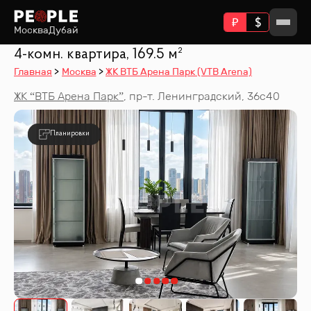
Москва
Дубай
4-комн. квартира, 169.5 м²
Главная
Москва
ЖК ВТБ Арена Парк (VTB Arena)
ЖК “
ВТБ Арена Парк
”
,
пр-т. Ленинградский, 36с40
Планировки