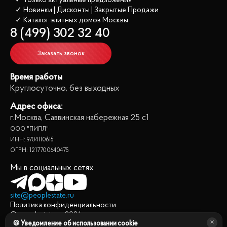
✓ Только актуальные предложения
✓ Новинки | Дисконты | Закрытые Продажи
✓ Каталог элитных домов
 Москвы
8 (499) 302 32 40
Заказать звонок
Время работы
Круглосуточно, без выходных
Адрес офиса:
г.Москва, Саввинская набережная 25 с1
ООО "ПИПЛ"
ИНН: 9704110616
ОГРН: 1217700640475
Мы в социальных сетях
site@peoplestate.ru
Политика конфиденциальности
© peoplestate.ru
2026
🍪 Уведомление об использовании cookie
Представленная на сайте информация, в т.ч. стоимости