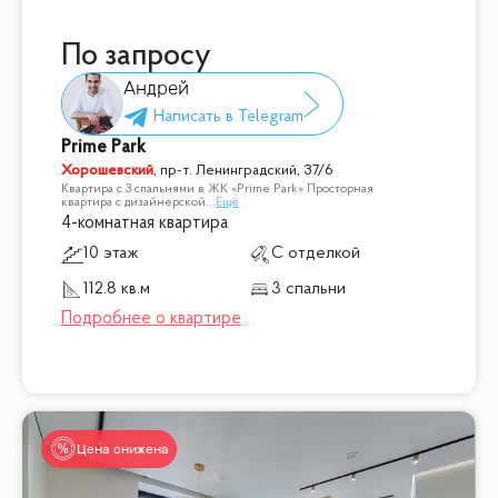
По запросу
Андрей
Prime Park
Хорошевский
,
пр-т. Ленинградский, 37/6
Квартира с 3 спальнями в ЖК «Prime Park» Просторная
квартира с дизайнерской
...
Ещё
4-комнатная квартира
10 этаж
С отделкой
112.8 кв.м
3 спальни
Цена снижена