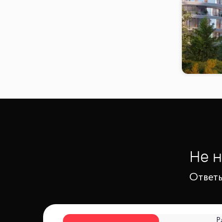
Не 
Ответь
Р