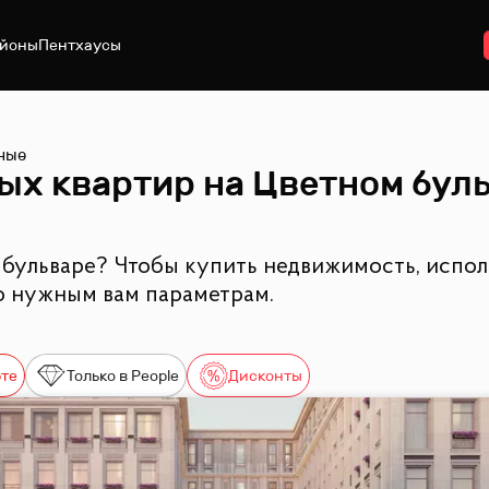
йоны
Пентхаусы
ные
х квартир на Цветном буль
бульваре? Чтобы купить недвижимость, испол
о нужным вам параметрам.
рте
Только в People
Дисконты