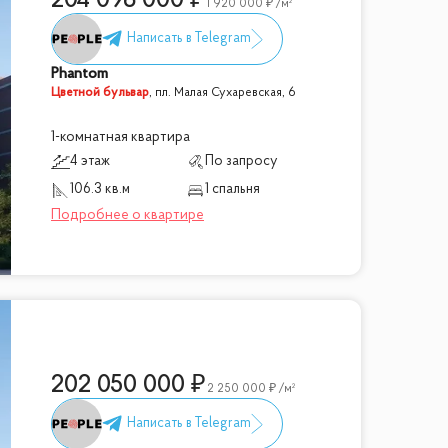
204 096 000
1 920 000
/м²
Phantom
Цветной бульвар
,
пл. Малая Сухаревская, 6
1-комнатная квартира
4 этаж
По запросу
106.3 кв.м
1 спальня
202 050 000
2 250 000
/м²