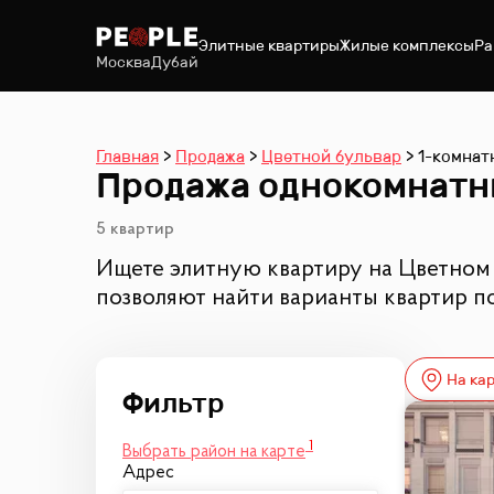
Элитные квартиры
Жилые комплексы
Ра
Москва
Дубай
Главная
Продажа
Цветной бульвар
1-комнат
Продажа однокомнатны
5 квартир
Ищете элитную квартиру на Цветном 
позволяют найти варианты квартир п
На ка
1
Выбрать район на карте
Адрес