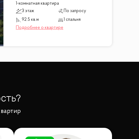
1-комнатная квартира
3 этаж
По запросу
92.5 кв.м
1 спальня
сть?
квартир