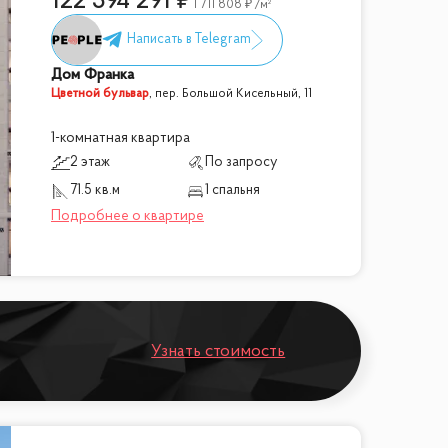
122 394 291
1 711 808
/м²
Дом Франка
Цветной бульвар
,
пер. Большой Кисельный, 11
1-комнатная квартира
2 этаж
По запросу
71.5 кв.м
1 спальня
Узнать стоимость