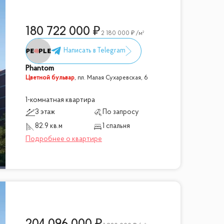
180 722 000
2 180 000
/м²
Phantom
Цветной бульвар
,
пл. Малая Сухаревская, 6
1-комнатная квартира
3 этаж
По запросу
82.9 кв.м
1 спальня