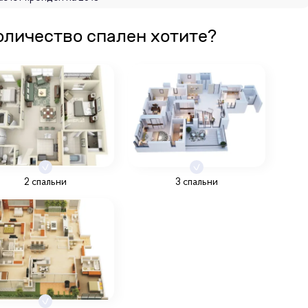
оличество спален хотите?
2 спальни
3 спальни