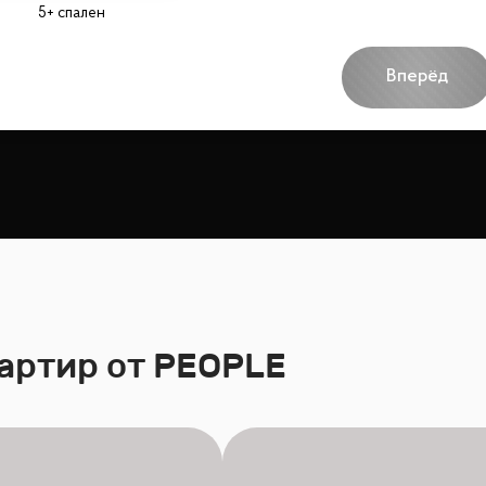
5+ спален
Вперёд
артир от PEOPLE