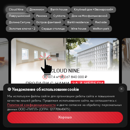
Cloud Nine
Доминион
Barrin house
Клубный дом «Звонарский»
Лаврушинский
Реномэ
Суббота
Дом на Мосфильмовской
Долина Сетунь
Остров фантазий
Barkli residence
Red side
Золотые ключи - 2
Сердце столицы
Wine house
Wellton park
CLOUD NINE
167.4
м²
267 840 000
₽
ПРОДАЛИ С НАМИ
ЗА
3
НЕДЕЛИ
🍪 Уведомление об использовании cookie
Мы используем файлы cookie для организации работы сайта и повышения
качества нашей работы. Продолжая использование сайта, вы соглашаетесь с
Политикой конфиденциальности
и даете согласие на обработку персональных
данных ООО «ПИПЛ» (ОГРН: 1217700640475).
Посмотреть все кейсы
Хорошо