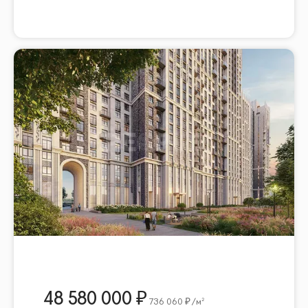
48 580 000
736 060
/м²