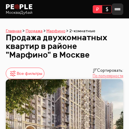
Москва
Дубай
Главная
Продажа
Марфино
2-комнатные
Продажа двухкомнатных
квартир в районе
"Марфино" в Москве
Сортировать:
Все фильтры
По популярности