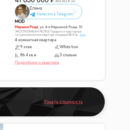
41 830 000
484 143
/м²
Елена
MOD
Марьина Роща
,
ул. 4-я Марьиной Рощи, 10
ЭКСКЛЮЗИВ АН PEOPLE Продается просторная
четырехкомнатная квартира площадью 86,4 кв.
...
Ещё
4-комнатная квартира
9 этаж
White box
86.4 кв.м
3 спальни
Узнать стоимость