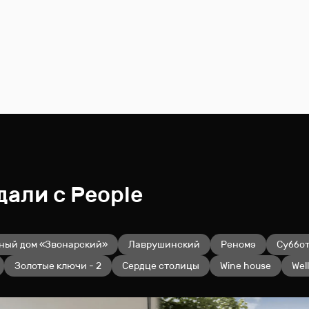
али с People
ный дом «Звонарский»
Лаврушинский
Реномэ
Суббо
Золотые ключи - 2
Сердце столицы
Wine house
Wel