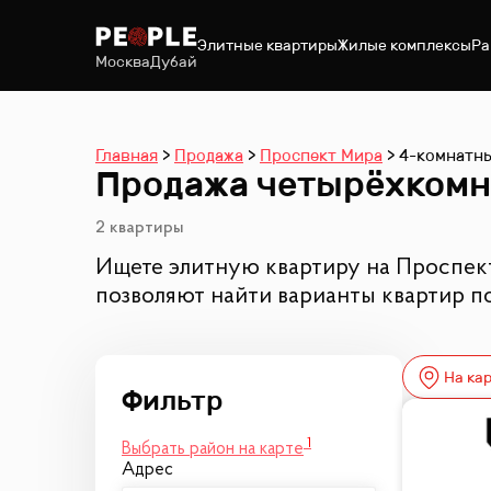
Элитные квартиры
Жилые комплексы
Ра
Москва
Дубай
Главная
Продажа
Проспект Мира
4-комнатн
Продажа четырёхкомна
2 квартиры
Ищете элитную квартиру на Проспек
позволяют найти варианты квартир п
На ка
1
Выбрать район на карте
Адрес