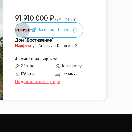
91 910 000
729 444
/м²
Дом "Достижение"
Марфино
,
ул. Академика Королева, 21
4-комнатная квартира
27 этаж
По запросу
126 кв.м
3 спальни