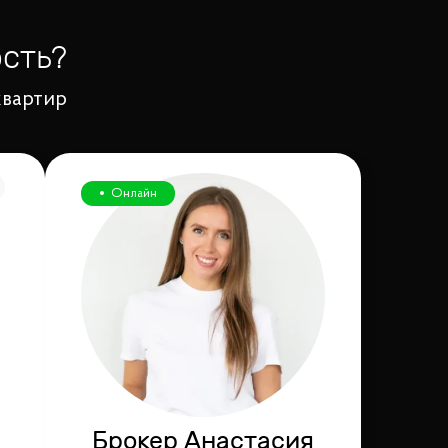
сть?
квартир
Онлайн
Брокер Анастасия