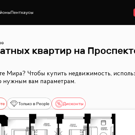
йоны
Пентхаусы
ые
тных квартир на Проспект
те Мира? Чтобы купить недвижимость, использ
о нужным вам параметрам.
рте
Только в People
Дисконты