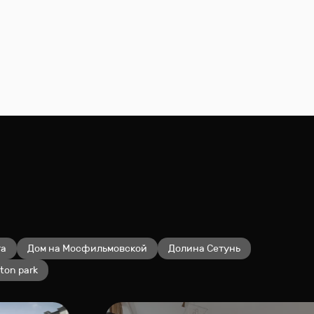
та
Дом на Мосфильмовской
Долина Сетунь
lton park