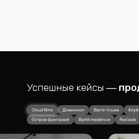
Успешные кейсы
— прод
Cloud Nine
Доминион
Barrin house
Клуб
Остров фантазий
Barkli residence
Red side