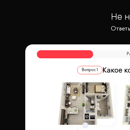
Не 
Ответь
Р
Какое к
Вопрос
1