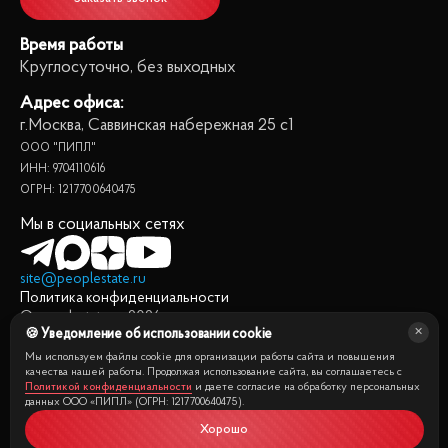
Время работы
Круглосуточно, без выходных
Адрес офиса:
г.Москва, Саввинская набережная 25 с1
ООО "ПИПЛ"
ИНН: 9704110616
ОГРН: 1217700640475
Мы в социальных сетях
site@peoplestate.ru
Политика конфиденциальности
© peoplestate.ru
2026
🍪 Уведомление об использовании cookie
Представленная на сайте информация, в т.ч. стоимости
квартир, носит информационный характер и не является
Мы используем файлы cookie для организации работы сайта и повышения
публичной офертой. Условия продажи квартиры могут быть
качества нашей работы. Продолжая использование сайта, вы соглашаетесь с
Политикой конфиденциальности
и даете согласие на обработку персональных
изменены собственником без уведомления.
данных ООО «ПИПЛ» (ОГРН: 1217700640475).
Хорошо