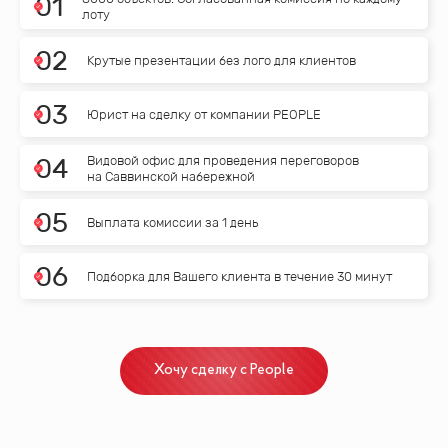
0
1
лоту
0
2
Крутые презентации без лого для клиентов
0
3
Юрист на сделку от компании PEOPLE
Видовой офис для проведения переговоров
0
4
на Саввинской набережной
0
5
Выплата комиссии за 1 день
0
6
Подборка для Вашего клиента в течение 30 минут
Хочу сделку с People