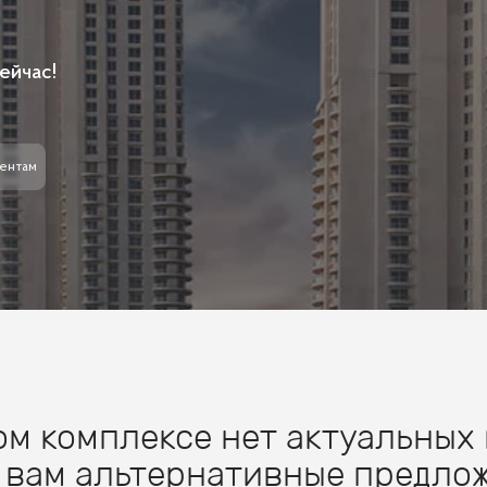
ейчас!
ентам
м комплексе нет актуальных 
 вам альтернативные предлож