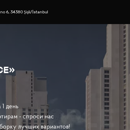
 no 6, 34380 Şişli/İstanbul
CE»
 1 день
ртирам - спроси нас
борку лучших вариантов!