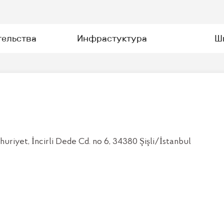
тельства
Инфрастуктура
Ш
yet, İncirli Dede Cd. no 6, 34380 Şişli/İstanbul