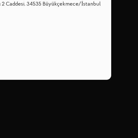
ü 2 Caddesi, 34535 Büyükçekmece/İstanbul