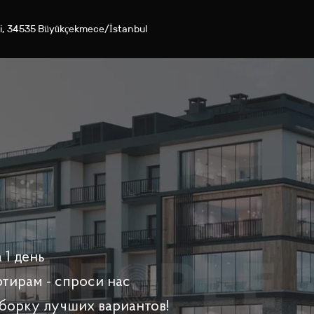
si, 34535 Büyükçekmece/İstanbul
 1 день
ртирам - спроси нас
борку лучших вариантов!