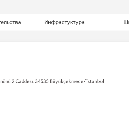
тельства
Инфрастуктура
Ш
İnönü 2 Caddesi, 34535 Büyükçekmece/İstanbul