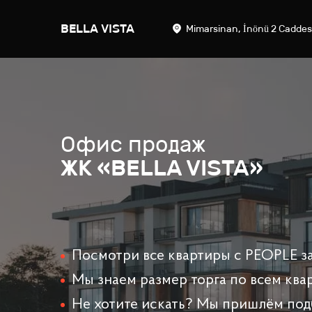
BELLA VISTA
Mimarsinan, İnönü 2 Cadde
Офис продаж
ЖК «BELLA VISTA»
Посмотри все квартиры с PEOPLE за
Мы знаем размер торга по всем ква
Не хотите искать? Мы пришлём под