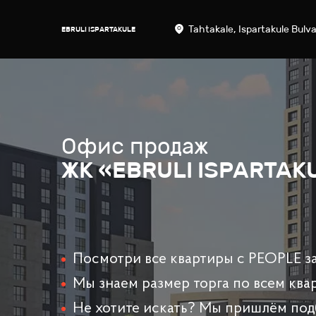
Tahtakale, Ispartakule Bulva
EBRULI ISPARTAKULE
Офис продаж
ЖК «EBRULI ISPARTAK
Посмотри все квартиры с PEOPLE за
Мы знаем размер торга по всем ква
Не хотите искать? Мы пришлём под