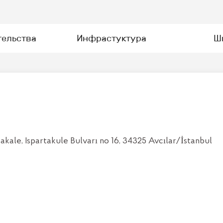
тельства
Инфрастуктура
Ш
ale, Ispartakule Bulvarı no 16, 34325 Avcılar/İstanbul