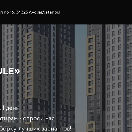
rı no 16, 34325 Avcılar/İstanbul
ULE»
 1 день
ртирам - спроси нас
борку лучших вариантов!