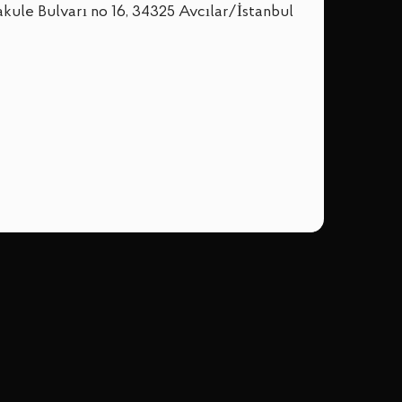
akule Bulvarı no 16, 34325 Avcılar/İstanbul