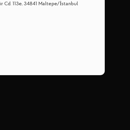
sir Cd. 113e, 34841 Maltepe/İstanbul