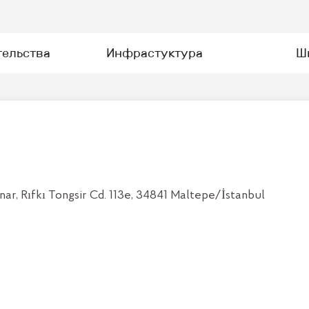
тельства
Инфрастуктура
Ш
, Rıfkı Tongsir Cd. 113e, 34841 Maltepe/İstanbul