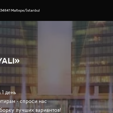
e, 34841 Maltepe/İstanbul
YALI»
 1 день
ртирам - спроси нас
борку лучших вариантов!