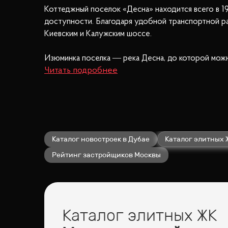
Коттеджный поселок «Десна» находится всего в 19
доступности. Благодаря удобной транспортной раз
Киевским и Калужским шоссе.
Изюминка поселка — река Десна, до которой можн
необходимые коммуникации: каждый дом подключен
канализация и газ. Отопление в домах осуществля
Поселок также оборудован современной инфрастр
«Десна» — это идеальное место для тех, кто цени
Каталог новостроек в Дубае
Каталог элитных 
Рейтинг застройщиков Москвы
Каталог элитных ЖК