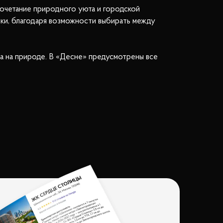
сочетание природного уюта и городской
бки, благодаря возможности выбирать между
а на природе. В «Десне» предусмотрены все
ищенной питьевой водой, есть центральная
пературу в любое время года.
здают ощущение безопасности и удобства.
тв городской жизни.