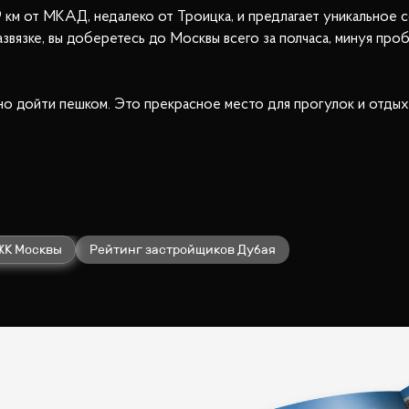
 км от МКАД, недалеко от Троицка, и предлагает уникальное 
вязке, вы доберетесь до Москвы всего за полчаса, минуя про
о дойти пешком. Это прекрасное место для прогулок и отдых
 к электросети с мощностью 15 кВт, водопровод снабжает оч
ется за счет газовых котлов, что обеспечивает комфортную тем
уктурой: уличное освещение и асфальтированные дороги со
т спокойствие и комфорт, не желая отказываться от преимущес
ЖК Москвы
Рейтинг застройщиков Дубая