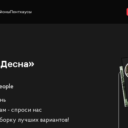
йоны
Пентхаусы
«Десна»
eople
ень
ам - спроси нас
борку лучших вариантов!