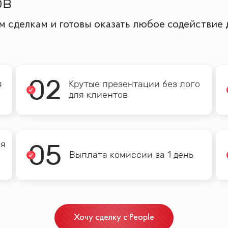
ов
им сделкам и готовы оказать любое содействие
0
2
я
Крутые презентации без лого
для клиентов
ия
0
5
Выплата комиссии за 1 день
Хочу сделку с People