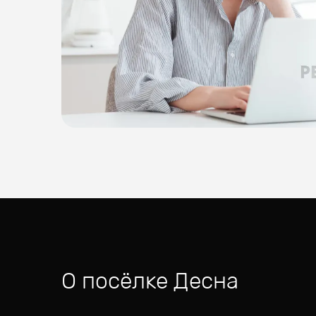
О посёлке
Десна