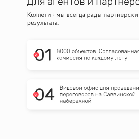
Для агентов и партнёр
Коллеги - мы всегда рады партнерск
результата.
0
1
8000 объектов. Согласованна
комиссия по каждому лоту
0
4
Видовой офис для проведен
переговоров на Саввинской
набережной