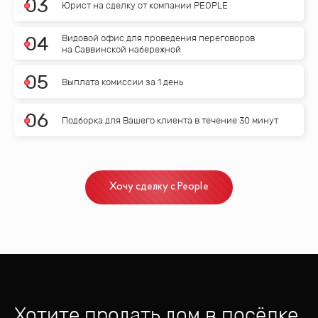
0
3
Юрист на сделку от компании PEOPLE
Видовой офис для проведения переговоров
0
4
на Саввинской набережной
0
5
Выплата комиссии за 1 день
0
6
Подборка для Вашего клиента в течение 30 минут
Хочу сделку с People
Хотите продать дом
в посёлке