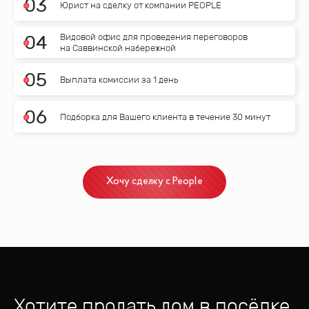
0
3
Юрист на сделку от компании PEOPLE
Видовой офис для проведения переговоров
0
4
на Саввинской набережной
0
5
Выплата комиссии за 1 день
0
6
Подборка для Вашего клиента в течение 30 минут
Хочу сделку с People
Хотите продать дом
в посёлке