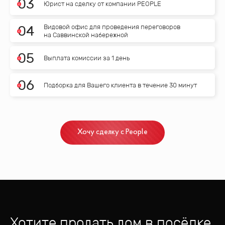
0
3
Юрист на сделку от компании PEOPLE
Видовой офис для проведения переговоров
0
4
на Саввинской набережной
0
5
Выплата комиссии за 1 день
0
6
Подборка для Вашего клиента в течение 30 минут
Хочу сделку с People
Хотите продать дом
в посёлке