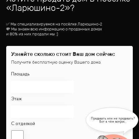
«
Ларюшино-2
»?
✅ Мы специализируемся на посёлке
Ларюшино-2
💸 Мы знаем всю информацию о проданных домах
и 80% из них продали мы :)
Узнайте сколько стоит Ваш дом сейчас
Получите бесплатную оценку Вашего дома
Площадь
Этаж
С отделкой