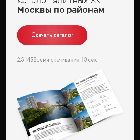
Каталог элитных ЖК
«Ларюшино-2» — это гармоничное сочетание уединения,
природной красоты и современных удобств.
Москвы по районам
Скачать каталог
2,5 МБ
Время скачивания: 10 сек