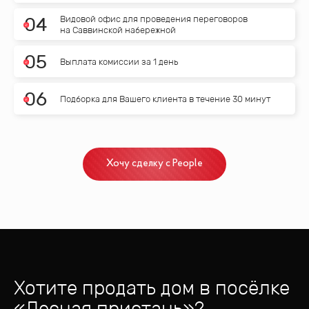
Видовой офис для проведения переговоров
0
4
на Саввинской набережной
0
5
Выплата комиссии за 1 день
0
6
Подборка для Вашего клиента в течение 30 минут
Хочу сделку с People
Хотите продать дом
в посёлке
«
Лесная пристань
»?