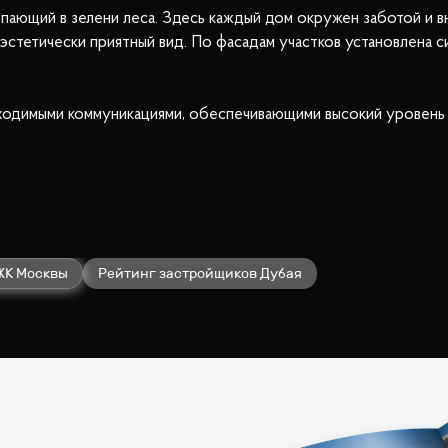
ающий в зелени леса. Здесь каждый дом окружен заботой и вн
 эстетически приятный вид. По фасадам участков установлена
одимыми коммуникациями, обеспечивающими высокий уровень 
о катка — идеальные места для занятий спортом и организации
ним находится живописный пруд, а окружающий лес добавляет
и КПП на въезде, что создает ощущение защищенности и поко
енит комфорт, безопасность и единение с природой. Добро пож
ЖК Москвы
Рейтинг застройщиков Дубая