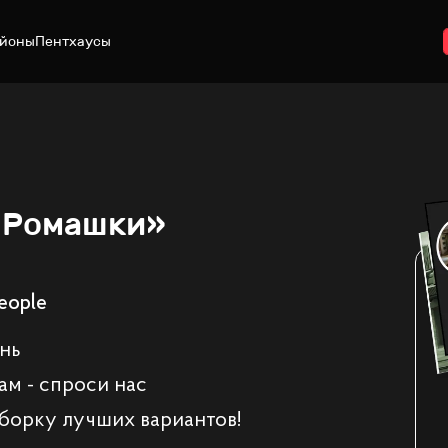
йоны
Пентхаусы
«Ромашки»
eople
ень
ам - спроси нас
борку лучших вариантов!