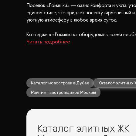
Поселок «Ромашки» — оазис комфорта и уюта, утоп
едином стиле, что придает поселку гармоничный и
уютную атмосферу в любое время суток.
Коттеджи в «Ромашках» оборудованы всеми необх
отдыха оценят наличие теннисных кортов и крытог
Поселок окружен природными красотами: рядом с 
жителей обеспечивается круглосуточной охраной 
«Ромашки» — это идеальное место для тех, кто ц
Каталог новостроек в Дубае
Каталог элитных 
Рейтинг застройщиков Москвы
Каталог элитных ЖК