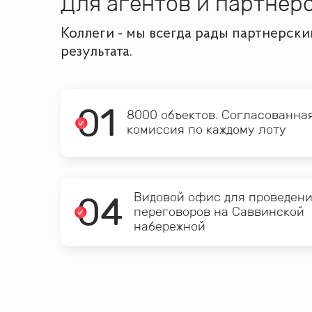
Для агентов и партнёр
Коллеги - мы всегда рады партнерск
результата.
0
1
8000 объектов. Согласованна
комиссия по каждому лоту
0
4
Видовой офис для проведен
переговоров на Саввинской
набережной