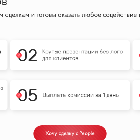
ов
им сделкам и готовы оказать любое содействие
0
2
я
Крутые презентации без лого
для клиентов
ия
0
5
Выплата комиссии за 1 день
Хочу сделку с People