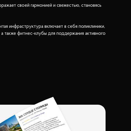
ражает своей гармонией и свежестью, становясь
тая инфраструктура включает в себя поликлиники,
а также фитнес-клубы для поддержания активного
тной кухней, так и изысканными блюдами со всего
ектр услуг.
можно расслабиться, наслаждаясь природой, или
ой, так и по платной трассе, что позволяет
ысокое качество жизни.