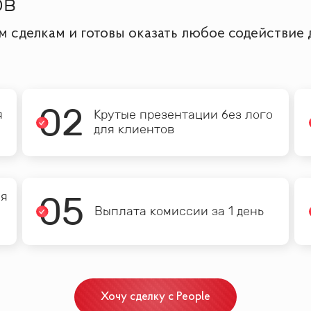
ов
им сделкам и готовы оказать любое содействие
0
2
я
Крутые презентации без лого
для клиентов
ия
0
5
Выплата комиссии за 1 день
Хочу сделку с People