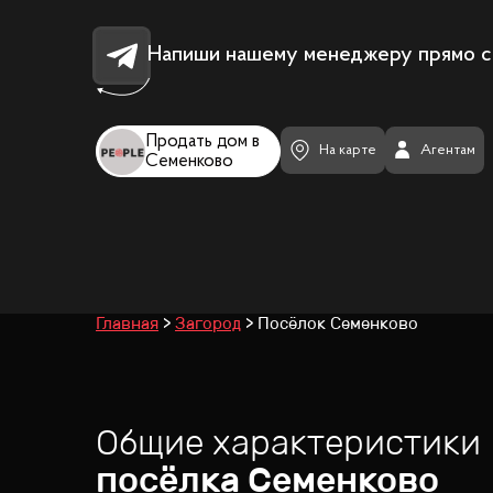
Напиши нашему менеджеру прямо с
Продать дом в
На карте
Агентам
Семенково
Главная
Загород
Посёлок Семенково
Общие характеристики
посёлка
Семенково