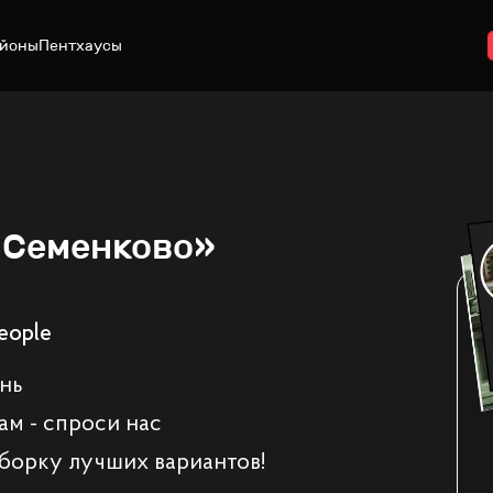
йоны
Пентхаусы
«Семенково»
eople
ень
ам - спроси нас
борку лучших вариантов!