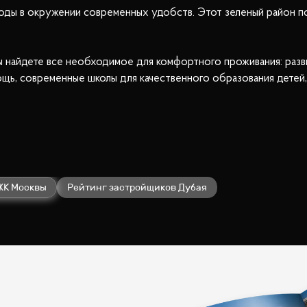
ды в окружении современных удобств. Этот зеленый район по
найдете все необходимое для комфортного проживания: разви
ь, современные школы для качественного образования детей, 
ады разнообразию ресторанов, где можно насладиться как мес
, в поселке работают салоны красоты, предлагающие широкий сп
повседневной жизни благодаря многочисленным паркам. Здесь 
ЖК Москвы
Рейтинг застройщиков Дубая
ной доступности. До Москвы можно добраться как по бесплатн
итуации на дорогах.
комфорта, которое подойдёт для всех, кто ищет гармонию и в