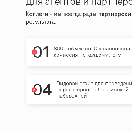
Для агентов и партнёр
Коллеги - мы всегда рады партнерск
результата.
0
1
8000 объектов. Согласованна
комиссия по каждому лоту
0
4
Видовой офис для проведен
переговоров на Саввинской
набережной