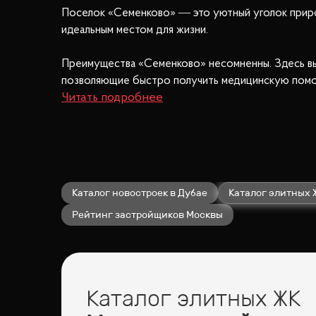
Поселок «Семенково» — это уютный уголок приро
идеальным местом для жизни.
Преимущества «Семенково» несомненны. Здесь вы 
позволяющие быстро получить медицинскую помощ
образа жизни.
Любители гастрономических удовольствий будут р
мира. Для тех, кто ценит красоту и уход за собой
Прогулки на свежем воздухе станут частью вашей 
Каталог новостроек в Дубае
Каталог элитных 
провести активный день с семьей и друзьями.
Рейтинг застройщиков Москвы
Особое внимание заслуживает удобство транспорт
выбирать оптимальный маршрут в зависимости от с
Поселок «Семенково» — это сочетание природы и 
Каталог элитных ЖК