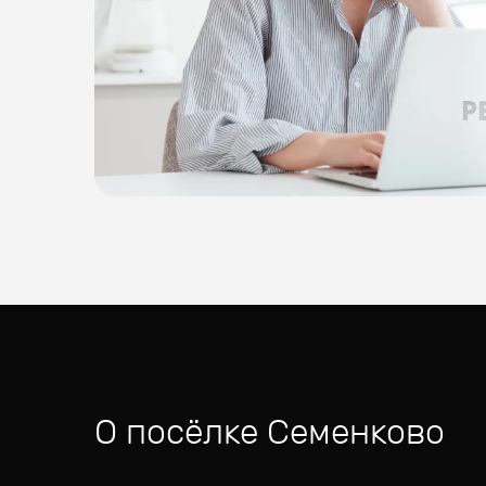
О посёлке
Семенково