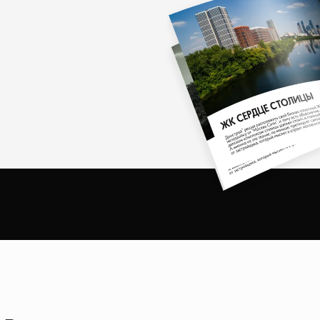
очной охраной, а поддержание чистоты на территории — сила
ный комфорт и природная красота. Этот жилой комплекс являе
зни.