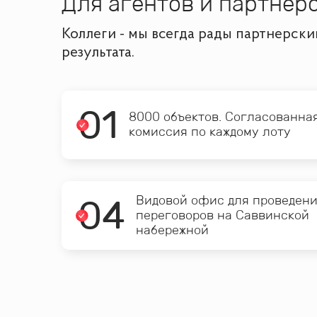
Для агентов и партнёр
Коллеги - мы всегда рады партнерск
результата.
0
1
8000 объектов. Согласованна
комиссия по каждому лоту
0
4
Видовой офис для проведен
переговоров на Саввинской
набережной