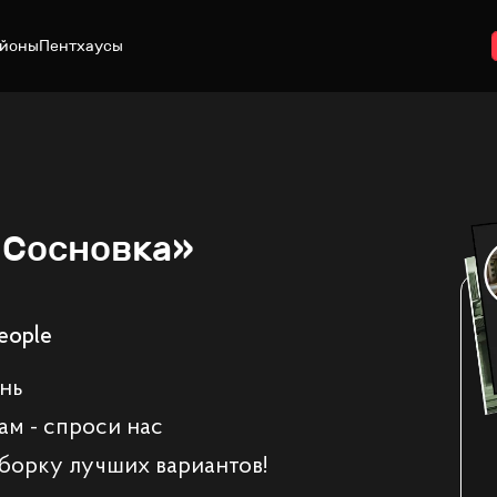
йоны
Пентхаусы
«Сосновка»
eople
ень
ам - спроси нас
борку лучших вариантов!