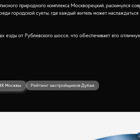
описного природного комплекса Москворецкий, раскинулся со
реди городской суеты, где каждый житель может наслаждаться
тах езды от Рублевского шоссе, что обеспечивает его отличн
 и на общественном транспорте, воспользовавшись Рублевским
отой от 3 до 6 этажей, оборудованных всем необходимым для
битателям. Придомовая территория благоустроена: здесь раск
ализированные площадки для детей.
ЖК Москвы
Рейтинг застройщиков Дубая
оражает своим разнообразием. Жители имеют доступ ко всем н
 поселке, всего в пяти минутах ходьбы, расположен детский са
благоустроенные дорожки и аллеи, идеально подходящие для п
 насладиться пением птиц и многоцветием природы.