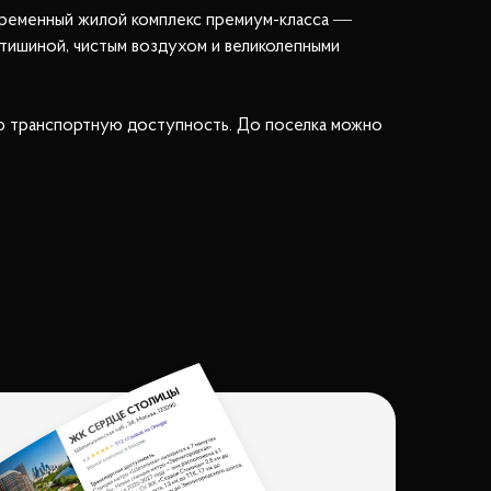
временный жилой комплекс премиум-класса —
 тишиной, чистым воздухом и великолепными
ую транспортную доступность. До поселка можно
, Рублево-Успенским или Ново-Рижским шоссе.
 комфортной жизни. Каждое строение имеет гараж
инулись зеленые зоны, детские площадки с
еобходимым объектам: магазинам, школам,
д «Президент», что делает жизнь семей с детьми
рогулок в любое время года. Рядом находится