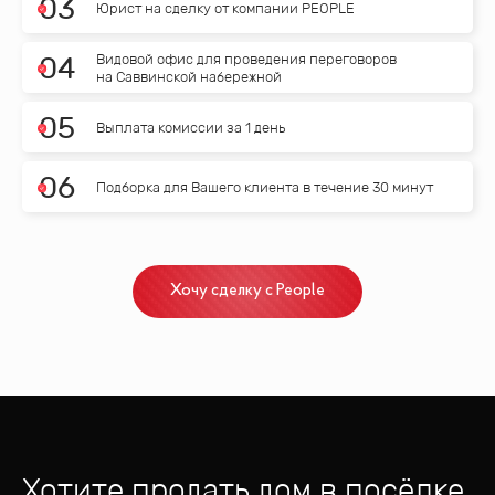
0
3
Юрист на сделку от компании PEOPLE
Видовой офис для проведения переговоров
0
4
на Саввинской набережной
0
5
Выплата комиссии за 1 день
0
6
Подборка для Вашего клиента в течение 30 минут
Хочу сделку с People
Хотите продать дом
в посёлке