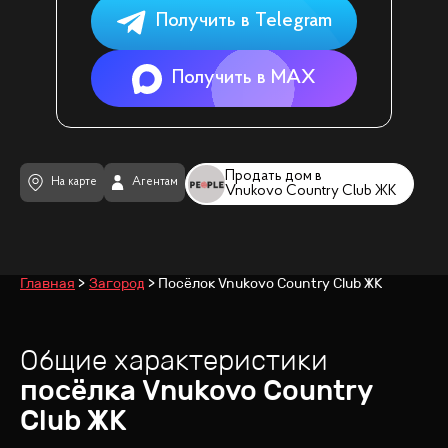
Получить в Telegram
Получить в MAX
Продать дом в
На карте
Агентам
Vnukovo Country Club ЖК
Главная
Загород
Посёлок Vnukovo Country Club ЖК
Общие характеристики
посёлка
Vnukovo Country
Club ЖК