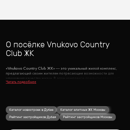
О посёлке
Vnukovo Country
Club ЖК
«Vnukovo Country Club ЖК» — это уникальный жилой комплекс,
предлагающий своим жителям потрясающие возможности для
улучшения качества жизни. В этом комплексе предусмотрено всё
для комфортного и гармоничного проживания.
Для детей здесь создана современная школа, где они получат
качественное образование. Спортивный комплекс на территории
включает в себя теннисные корты, залы для единоборств,
гимнастики и различных игровых видов спорта, что позволит вам и
Каталог новостроек в Дубае
Каталог элитных ЖК Москвы
вашим детям быть в отличной физической форме.
Рейтинг застройщиков Дубая
Рейтинг застройщиков Москвы
Жители комплекса могут поддерживать своё здоровье и хорошее
самочувствие благодаря СПА-центру и ресторанам, предлагающим