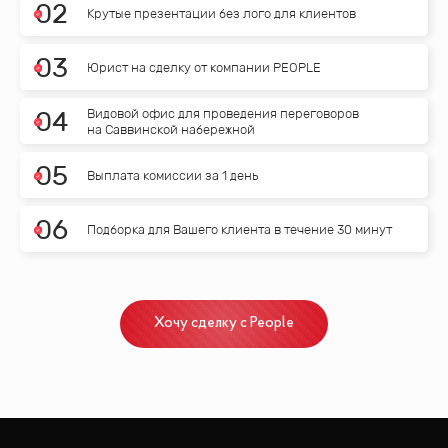
0
2
Крутые презентации без лого для клиентов
0
3
Юрист на сделку от компании PEOPLE
Видовой офис для проведения переговоров
0
4
на Саввинской набережной
0
5
Выплата комиссии за 1 день
0
6
Подборка для Вашего клиента в течение 30 минут
Хочу сделку с People