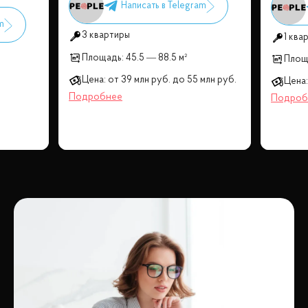
3 квартиры
1 ква
Площадь:
45.5 — 88.5 м²
Площ
Цена:
от
39 млн
руб.
до
55 млн
руб.
Цена: