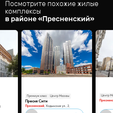
Посмотрите похожие жилые
комплексы
в районе «
Пресненский
»
Центр М
Премиум класс
Центр Москвы
Преснен
Пресня Сити
Небоскрёб
Бизнес класс
Пресненский
,
Ходынская ул., 2,
Панорамные окна
1