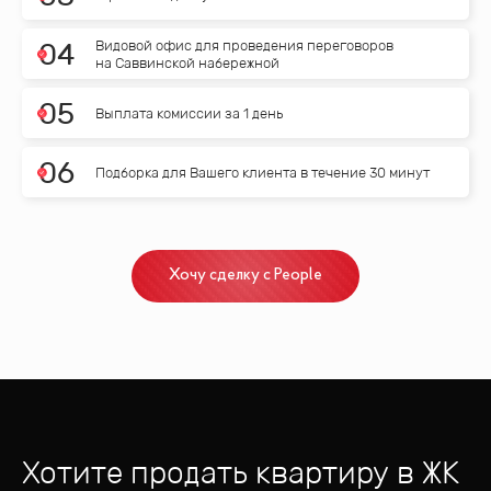
Видовой офис для проведения переговоров
0
4
на Саввинской набережной
0
5
Выплата комиссии за 1 день
0
6
Подборка для Вашего клиента в течение 30 минут
Хочу сделку с People
Хотите продать квартиру
в ЖК