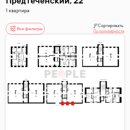
Предтеченский, 22
1 квартира
Сортировать:
Все фильтры
По популярности