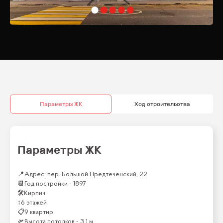
Параметры ЖК
Ход строительства
Параметры ЖК
📍
Адрес: пер. Большой Предтеченский, 22
📆
Год постройки -
1897
🛠
Кирпич
↕
6 этажей
📋
9 квартир
🛫
Высота потолков -
3.1 м