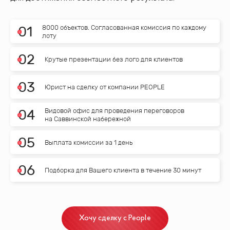
8000 объектов. Согласованная комиссия по каждому
0
1
лоту
0
2
Крутые презентации без лого для клиентов
0
3
Юрист на сделку от компании PEOPLE
Видовой офис для проведения переговоров
0
4
на Саввинской набережной
0
5
Выплата комиссии за 1 день
0
6
Подборка для Вашего клиента в течение 30 минут
Хочу сделку с People