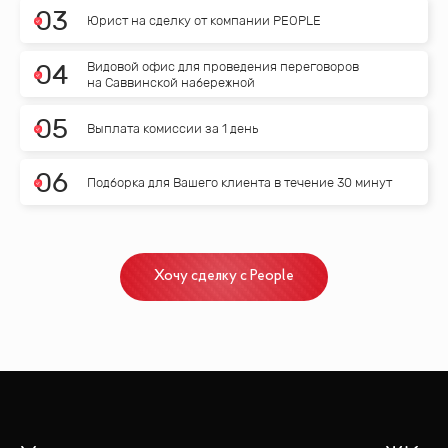
0
3
Юрист на сделку от компании PEOPLE
Видовой офис для проведения переговоров
0
4
на Саввинской набережной
0
5
Выплата комиссии за 1 день
0
6
Подборка для Вашего клиента в течение 30 минут
Хочу сделку с People