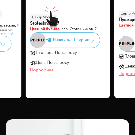
Центр М
Центр Москвы
Пушкаре
Stoleshnikov 7
аревский, 4
Цветной 
Цветной бульвар
,
пер. Столешников, 7
атный род,
ущим
...
Ещё
Площадь:
По запросу
Площ
Цена:
По запросу
Цена: