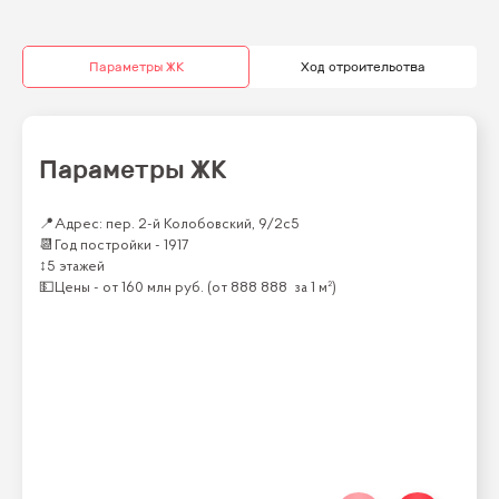
Параметры ЖК
Ход строительства
Параметры ЖК
📍
Адрес: пер. 2-й Колобовский, 9/2с5
📆
Год постройки -
1917
↕
5 этажей
💵
Цены -
от
160 млн
руб.
(от
888 888
за 1 м²)