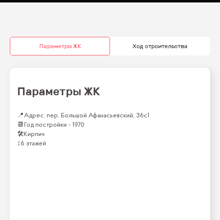
Параметры ЖК
Ход строительства
Параметры ЖК
📍
Адрес: пер. Большой Афанасьевский, 36с1
📆
Год постройки -
1970
🛠
Кирпич
↕
6 этажей