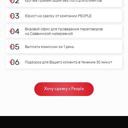
0
2
Крутые презентации без лого для клиентов
0
3
Юрист на сделку от компании PEOPLE
Видовой офис для проведения переговоров
0
4
на Саввинской набережной
0
5
Выплата комиссии за 1 день
0
6
Подборка для Вашего клиента в течение 30 минут
Хочу сделку с People