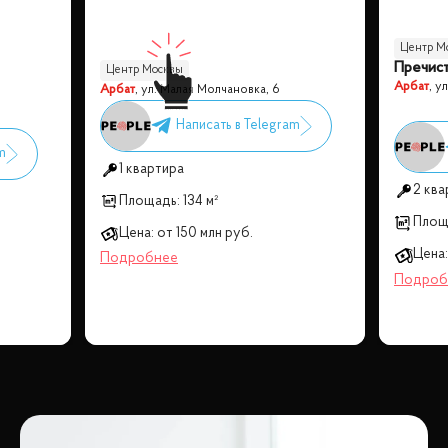
Центр М
Пречист
Центр Москвы
Арбат
,
ул
Арбат
,
ул. Малая Молчановка, 6
1 квартира
2 ква
Площадь:
134 м²
Площ
Цена:
от
150 млн
руб.
Цена: