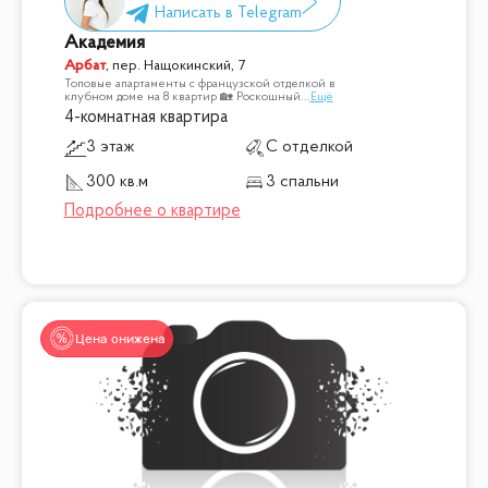
Академия
Арбат
,
пер. Нащокинский, 7
Топовые апартаменты с французской отделкой в
клубном доме на 8 квартир 🏡 Роскошный
...
Ещё
4-комнатная квартира
3 этаж
С отделкой
300 кв.м
3 спальни
Цена снижена