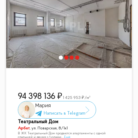
94 398 136
1 425 953
/м²
Мария
Театральный Дом
Арбат
,
ул. Поварская, 8/1к1
В ЖК Театральный Дом продаются апартаменты с одной
спальней и двумя с/узлами
...
Ещё