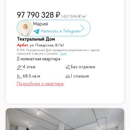
97 790 328
1 427 596
/м²
Мария
Театральный Дом
Арбат
,
ул. Поварская, 8/1к1
В ЖК Театральный Дом продаются апартаменты с одной
спальней и двумя с/узлами
...
Ещё
2-комнатная квартира
4 этаж
Без отделки
68.5 кв.м
1 спальня