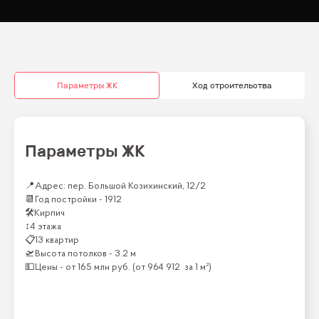
Параметры ЖК
Ход строительства
Параметры ЖК
📍
Адрес: пер. Большой Козихинский, 12/2
📆
Год постройки -
1912
🛠
Кирпич
↕
4 этажа
📋
13 квартир
🛫
Высота потолков -
3.2 м
💵
Цены -
от
165 млн
руб.
(от
964 912
за 1 м²)