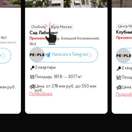
Центр М
Особняк
Центр Москвы
Клубны
Сад Лабиринт
14с1
Преснен
Пресненский
,
пер. Большой Козихинский,
ьное место,
14с2
2 квартиры
2 ква
Площадь:
187.8 — 307.7 м²
Площ
Цена:
от
278 млн
руб.
до
550 млн
 млн
руб.
Цена:
руб.