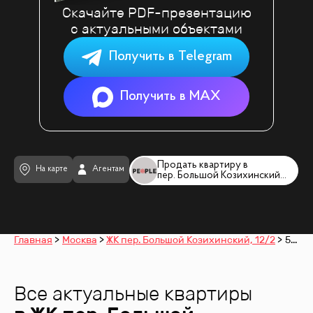
Скачайте PDF-презентацию
с актуальными объектами
Получить в Telegram
Получить в MAX
Продать квартиру в
На карте
Агентам
пер. Большой Козихинский, 12/2
Главная
Москва
ЖК пер. Большой Козихинский, 12/2
5-комнатные
Все актуальные квартиры