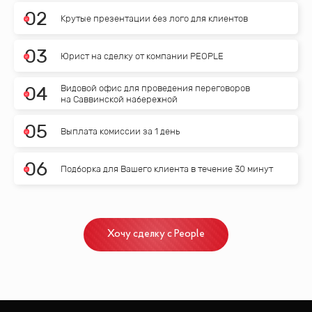
0
2
Крутые презентации без лого для клиентов
0
3
Юрист на сделку от компании PEOPLE
Видовой офис для проведения переговоров
0
4
на Саввинской набережной
0
5
Выплата комиссии за 1 день
0
6
Подборка для Вашего клиента в течение 30 минут
Хочу сделку с People