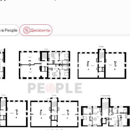
 в People
Дисконты