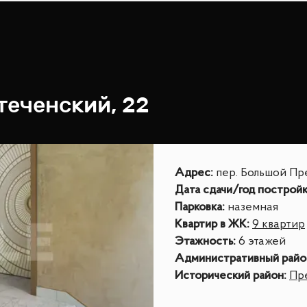
теченский, 22
Адрес
:
пер. Большой Пр
Дата сдачи/год построй
Парковка
:
наземная
Квартир в ЖК
:
9 квартир
Этажность
:
6 этажей
Административный райо
Исторический район
:
Пр