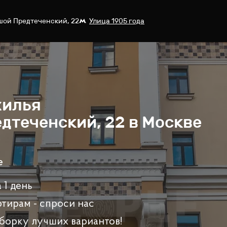
шой Предтеченский, 22
Улица 1905 года
жилья
дтеченский, 22 в Москве
e
 1 день
ртирам - спроси нас
борку лучших вариантов!