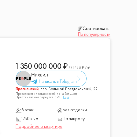
Сортировать:
По популярности
1 350 000 000
771 428
/м²
Михаил
Пресненский
,
пер. Большой Предтеченский, 22
Предлагаем к продаже особняк на Большом
Предтеченском переулке, д 22.
...
Ещё
6 этаж
Без отделки
1750 кв.м
По запросу