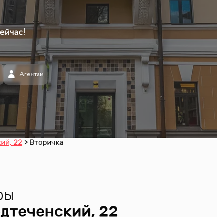
ейчас!
е
Агентам
ий, 22
Вторичка
ры
дтеченский, 22