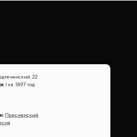
едтеченский, 22
ки
:
I кв. 1897 год
н
:
Пресненский
есня