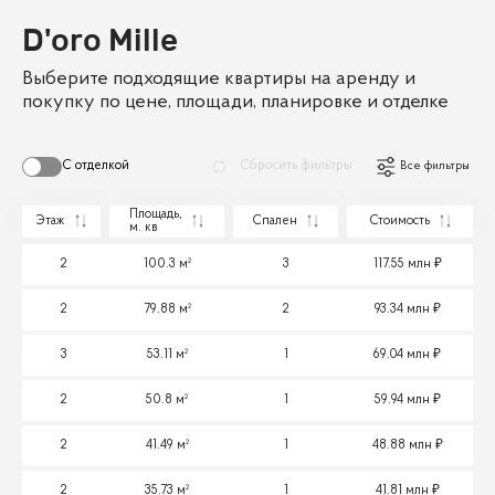
D'oro Mille
Выберите подходящие квартиры на аренду и
покупку по цене, площади, планировке и отделке
С отделкой
Сбросить фильтры
Все фильтры
Площадь,
Этаж
Спален
Стоимость
м. кв
2
100.3 м²
3
117.55 млн
2
79.88 м²
2
93.34 млн
3
53.11 м²
1
69.04 млн
2
50.8 м²
1
59.94 млн
2
41.49 м²
1
48.88 млн
2
35.73 м²
1
41.81 млн