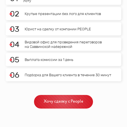
лоту
0
2
Крутые презентации без лого для клиентов
0
3
Юрист на сделку от компании PEOPLE
Видовой офис для проведения переговоров
0
4
на Саввинской набережной
0
5
Выплата комиссии за 1 день
0
6
Подборка для Вашего клиента в течение 30 минут
Хочу сделку с People