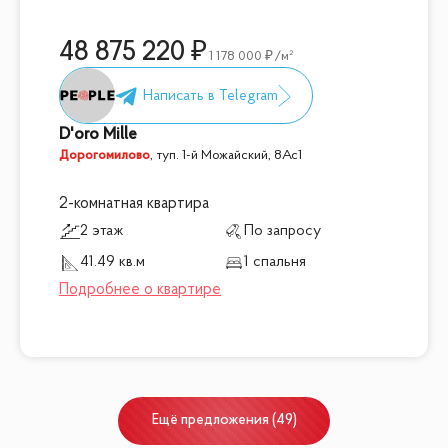
48 875 220
1 178 000
/м²
D'oro Mille
Дорогомилово
,
туп. 1-й Можайский, 8Ас1
2-комнатная квартира
2 этаж
По запросу
41.49 кв.м
1 спальня
Ещё
предложения
(
49
)