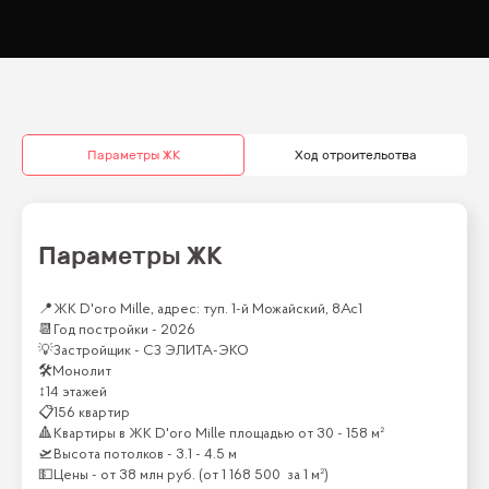
Параметры ЖК
Ход строительства
Параметры ЖК
📍
ЖК D'oro Mille, адрес: туп. 1-й Можайский, 8Ас1
📆
Год постройки -
2026
💡
Застройщик -
СЗ ЭЛИТА-ЭКО
🛠
Монолит
↕
14 этажей
📋
156 квартир
🔺
Квартиры
в ЖК
D'oro Mille
площадью от
30 - 158 м²
🛫
Высота потолков -
3.1 - 4.5 м
💵
Цены -
от
38 млн
руб.
(от
1 168 500
за 1 м²)