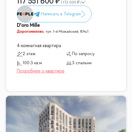
117 551 600
1 172 000
/м²
D'oro Mille
Дорогомилово
,
туп. 1-й Можайский, 8Ас1
4-комнатная квартира
2 этаж
По запросу
100.3 кв.м
3 спальни