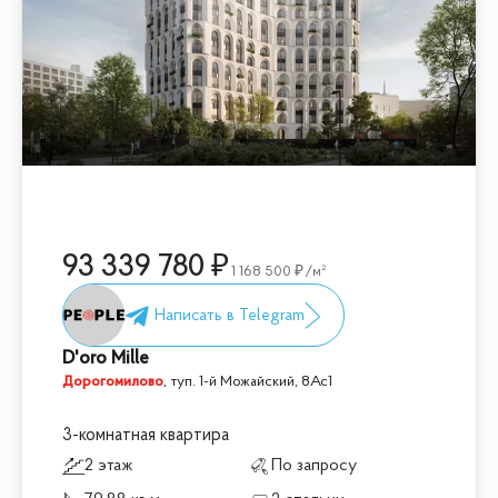
93 339 780
1 168 500
/м²
D'oro Mille
Дорогомилово
,
туп. 1-й Можайский, 8Ас1
3-комнатная квартира
2 этаж
По запросу