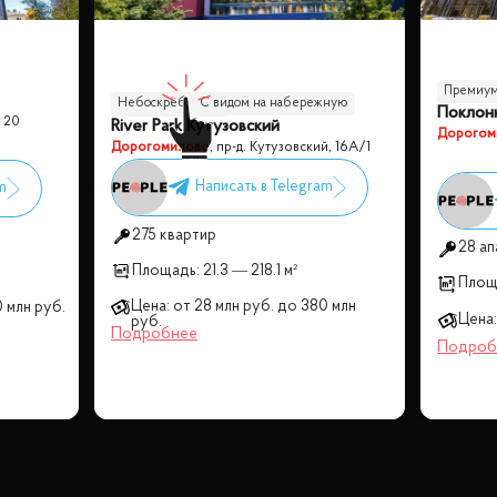
Премиум
Небоскрёб
С видом на набережную
Поклон
, 20
River Park Кутузовский
Панорамные окна
Дорогом
Дорогомилово
,
пр-д. Кутузовский, 16А/1
275 квартир
28 а
Площадь:
21.3 — 218.1 м²
Площ
Цена:
от
28 млн
руб.
до
380 млн
0 млн
руб.
Цена:
руб.