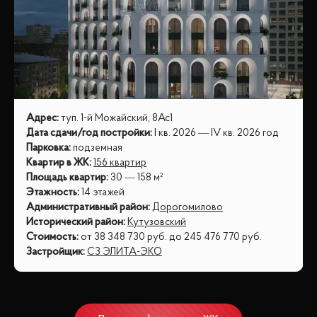
Адрес
:
туп. 1-й Можайский, 8Ас1
Дата сдачи/год постройки
:
I кв. 2026 — IV кв. 2026 год
Парковка
:
подземная
Квартир в ЖК
:
156 квартир
Площадь квартир
:
30 — 158 м²
Этажность
:
14 этажей
Административный район
:
Дорогомилово
Исторический район
:
Кутузовский
Стоимость
:
от
38 348 730
руб.
до
245 476 770
руб.
Застройщик
:
СЗ ЭЛИТА-ЭКО