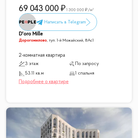
69 043 000
1 300 000
/м²
D'oro Mille
Дорогомилово
,
туп. 1-й Можайский, 8Ас1
2-комнатная квартира
3 этаж
По запросу
53.11 кв.м
1 спальня