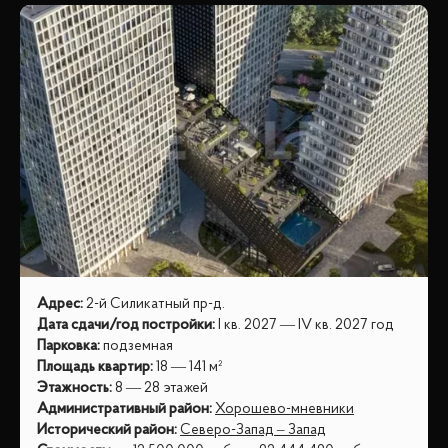
Адрес
:
2-й Силикатный пр-д.
Дата сдачи/год постройки
:
I кв. 2027 — IV кв. 2027 год
Парковка
:
подземная
Площадь квартир
:
18 — 141 м²
Этажность
:
8 — 28 этажей
Административный район
:
Хорошево-мневники
Исторический район
:
Северо-Запад – Запад