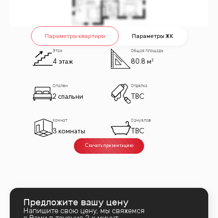
Параметры квартиры
Параметры ЖК
Этаж
Общая площадь
4 этаж
80.8 м²
Спален
Отделка
2 спальни
TBC
Комнат
Санузлов
3 комнаты
TBC
Скачать презентацию
Предложите вашу цену
Напишите свою цену, мы свяжемся
с Вами в течение 2‑х минут