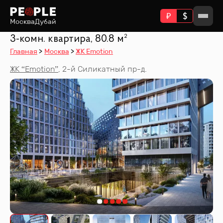
Москва
Дубай
3-комн. квартира, 80.8 м²
Главная
Москва
ЖК Emotion
ЖК “
Emotion
”
,
2-й Силикатный пр-д.