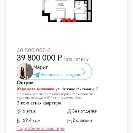
40 500 000
39 800 000
573 487
/м²
Мария
Остров
Хорошево-мневники
,
ул. Нижние Мневники, 7
К продаже предлагается просторная трехкомнатная
квартира площадью 69.4 кв.м. с двумя
...
Ещё
3-комнатная квартира
6 этаж
Без отделки
69.4 кв.м
2 спальни