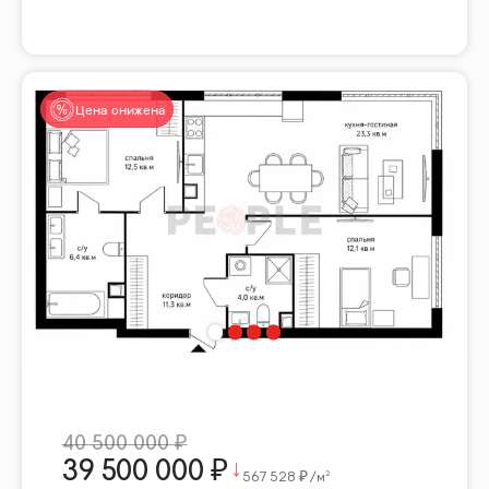
Цена снижена
40 500 000
39 500 000
567 528
/м²