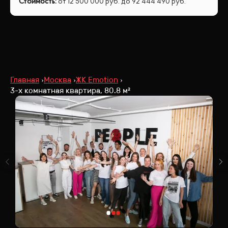
Стоимость
:
от
12 500 000
руб.
до
92 444 490
руб.
Главная
Москва
ЖК Emotion
3-х комнатная квартира, 80.8 м²