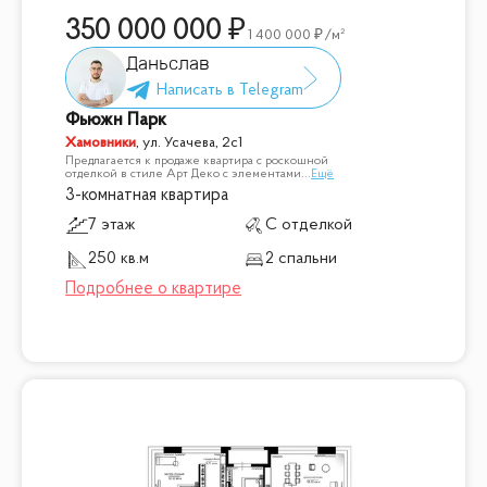
350 000 000
1 400 000
/м²
Даньслав
Фьюжн Парк
Хамовники
,
ул. Усачева, 2с1
Предлагается к продаже квартира с роскошной
отделкой в стиле Арт Деко с элементами
...
Ещё
3-комнатная квартира
7 этаж
С отделкой
250 кв.м
2 спальни