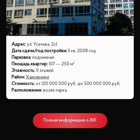
Адрес
:
ул. Усачева, 2с1
Дата сдачи/год постройки
:
II кв. 2008 год
Парковка
:
подземная
Площадь квартир
:
107 — 250 м²
Этажность
:
11 этажей
Район
:
Хамовники
Стоимость
:
от
120 000 000
руб.
до
500 000 000
руб.
Расположение
:
возле парка
Полная информация о ЖК