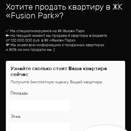
Хотите продать квартиру
в ЖК
«
Fusion Park
»?
✅ Мы специализируемся на ЖК
Фьюжн Парк
🔑 На текущий момент мы продаем 4 квартиры
в бюджете
от
120 000 000
руб.
в ЖК «Фьюжн Парк»
💸 Мы знаем всю информацию о проданных квартирах
и 80% из них продали мы :)
Узнайте сколько стоит Ваша квартира
сейчас
Получите бесплатную оценку Вашей квартиры
Площадь
Этаж