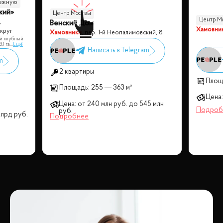
режную
кий»
Центр Москвы
Центр М
,
Венский Дом
Хамовни
круг
Хамовники
,
пер. 1-й Неопалимовский, 8
й клубный
,1 га
...
Ещё
2 квартиры
Площ
Площадь:
255 — 363 м²
Цена:
Цена:
от
240 млн
руб.
до
545 млн
руб.
млрд
руб.