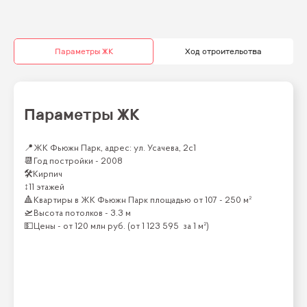
Параметры ЖК
Ход строительства
Параметры ЖК
📍
ЖК Фьюжн Парк, адрес: ул. Усачева, 2с1
📆
Год постройки -
2008
🛠
Кирпич
↕
11 этажей
🔺
Квартиры
в ЖК
Фьюжн Парк
площадью от
107 - 250 м²
🛫
Высота потолков -
3.3 м
💵
Цены -
от
120 млн
руб.
(от
1 123 595
за 1 м²)