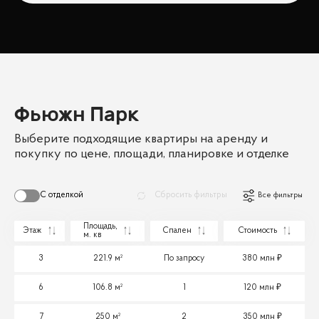
Фьюжн Парк
Выберите подходящие квартиры на аренду и
покупку по цене, площади, планировке и отделке
С отделкой
Сбросить фильтры
Все фильтры
Площадь,
Этаж
Спален
Стоимость
м. кв
3
221.9 м²
По запросу
380 млн
6
106.8 м²
1
120 млн
7
250 м²
2
350 млн