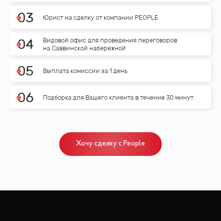
0
3
Юрист на сделку от компании PEOPLE
Видовой офис для проведения переговоров
0
4
на Саввинской набережной
0
5
Выплата комиссии за 1 день
0
6
Подборка для Вашего клиента в течение 30 минут
Хочу сделку с People