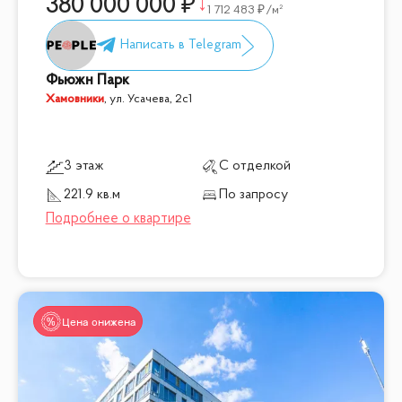
380 000 000
1 712 483
/м²
Фьюжн Парк
Хамовники
,
ул. Усачева, 2с1
3 этаж
С отделкой
221.9 кв.м
По запросу
Цена снижена