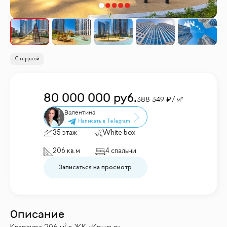
С террасой
80 000 000
руб.
388 349
/ м²
Валентина
35 этаж
White box
206 кв.м
4 спальни
Записаться на просмотр
Описание