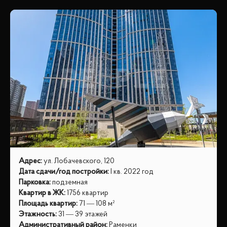
Адрес
:
ул. Лобачевского, 120
Дата сдачи/год постройки
:
I кв. 2022 год
Парковка
:
подземная
Квартир в ЖК
:
1756 квартир
Площадь квартир
:
71 — 108 м²
Этажность
:
31 — 39 этажей
Административный район
:
Раменки