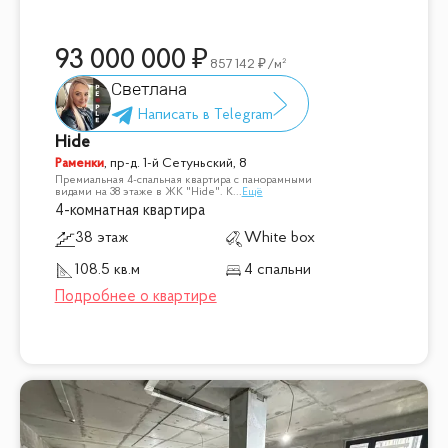
93 000 000
857 142
/м²
Светлана
Hide
Раменки
,
пр-д. 1-й Сетуньский, 8
Премиальная 4-спальная квартира с панорамными
видами на 38 этаже в ЖК "Hide". К
...
Ещё
4-комнатная квартира
38 этаж
White box
108.5 кв.м
4 спальни