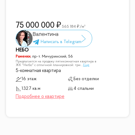
75 000 000
565 184
/м²
Валентина
НЕБО
Раменки
,
пр-т. Мичуринский, 56
Предлагается на продажу пятикомнатная квартира в
ЖК "Небо" c отличной планировкой: три
...
Ещё
5-комнатная квартира
16 этаж
Без отделки
132.7 кв.м
4 спальни