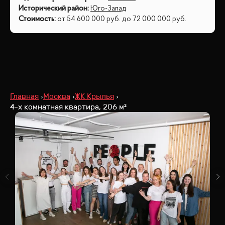
Исторический район
:
Юго-Запад
Стоимость
:
от
54 600 000
руб.
до
72 000 000
руб.
Главная
Москва
ЖК Крылья
4-х комнатная квартира, 206 м²