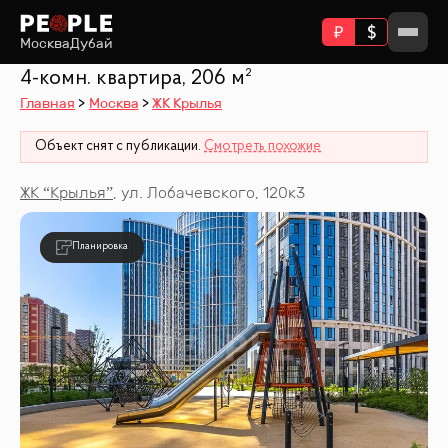
Москва
Дубай
4-комн. квартира, 206 м²
Главная
Москва
ЖК Крылья
Объект снят с публикации.
Смотреть похожие
ЖК “
Крылья
”
,
ул. Лобачевского, 120к3
Планировка