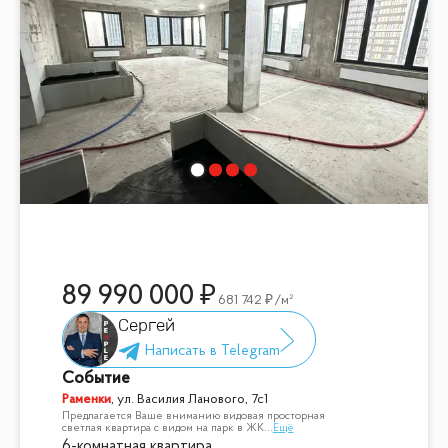
89 990 000
681 742
/м²
Сергей
Событие
Раменки
,
ул. Василия Ланового, 7с1
Предлагается Ваше вниманию видовая просторная
светлая квартира с видом на парк в ЖК
...
Ещё
6-комнатная квартира